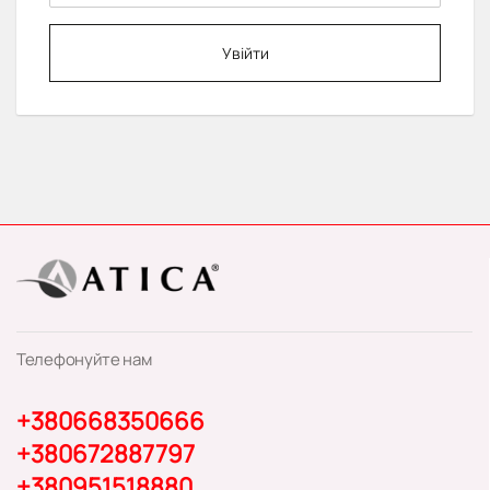
Увійти
Телефонуйте нам
+380668350666
+380672887797
+380951518880