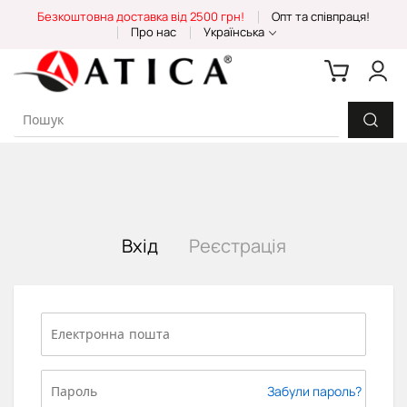
Skip
Безкоштовна доставка від 2500 грн!
Опт та співпраця!
to
Про нас
Українська
Content
Вхід
Реєстрація
Забули пароль?