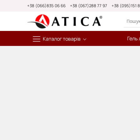
Skip
+38 (066)835 06 66
+38 (067)288 77 97
+38 (095)151 
to
Content
Гель 
Каталог товарів