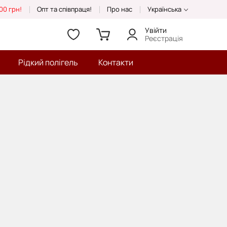
00 грн!
Опт та співпраця!
Про нас
Українська
Увійти
Реєстрація
Рідкий полігель
Контакти