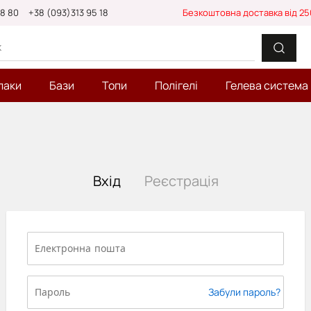
88 80
+38 (093)313 95 18
Безкоштовна доставка від 25
лаки
Бази
Топи
Полігелі
Гелева система
Вхід
Реєстрація
Забули пароль?