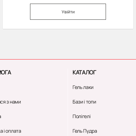
Увійти
ОГА
КАТАЛОГ
Гель лаки
ся з нами
Бази і топи
а
Полігелі
а і оплата
Гель Пудра