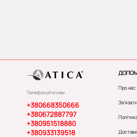
ДОПОМ
Про нас
Телефонуйте нам
Зв'язати
+380668350666
+380672887797
Політик
+380951518880
+380933139518
Доставк