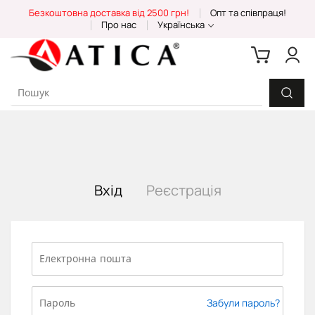
Skip
Безкоштовна доставка від 2500 грн!
Опт та співпраця!
to
Про нас
Українська
Content
Вхід
Реєстрація
Забули пароль?