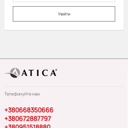
Увійти
Телефонуйте нам
+380668350666
+380672887797
+380951518880