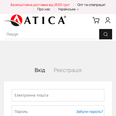
Skip
Безкоштовна доставка від 2500 грн!
Опт та співпраця!
to
Про нас
Українська
Content
Вхід
Реєстрація
Забули пароль?