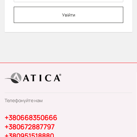
Увійти
Телефонуйте нам
+380668350666
+380672887797
+380951518880