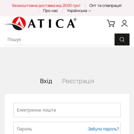
Skip
Безкоштовна доставка від 2500 грн!
Опт та співпраця!
to
Про нас
Українська
Content
Вхід
Реєстрація
Забули пароль?