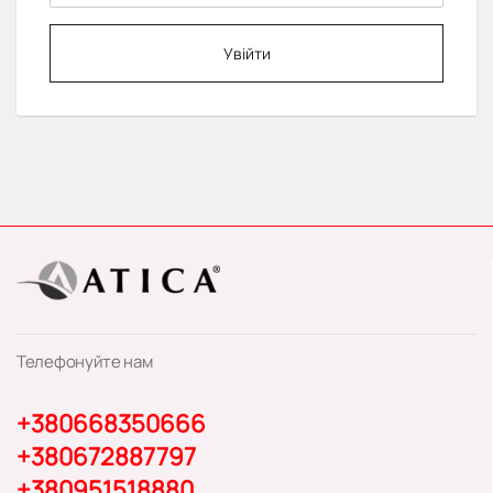
Увійти
Телефонуйте нам
+380668350666
+380672887797
+380951518880