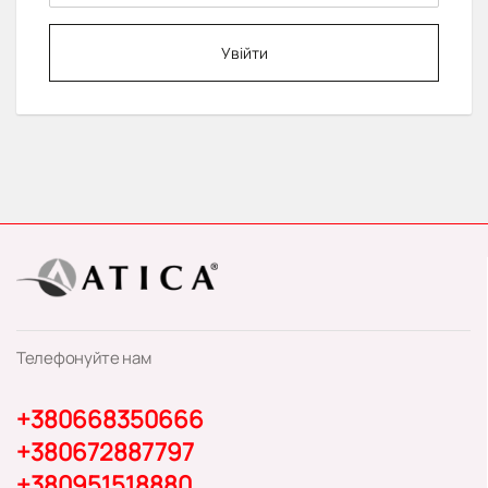
Увійти
Телефонуйте нам
+380668350666
+380672887797
+380951518880