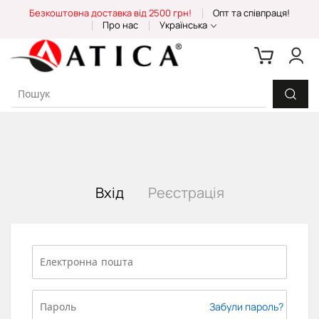
Skip
Безкоштовна доставка від 2500 грн!
Опт та співпраця!
to
Про нас
Українська
Content
Вхід
Реєстрація
Забули пароль?