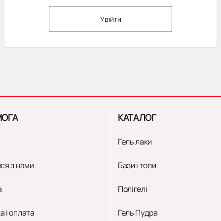
Увійти
ОГА
КАТАЛОГ
Гель лаки
ся з нами
Бази і топи
а
Полігелі
а і оплата
Гель Пудра