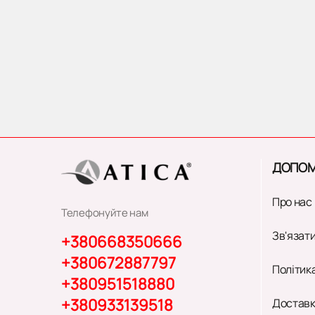
ДОПОМ
Про нас
Телефонуйте нам
Зв'язати
+380668350666
+380672887797
Політик
+380951518880
+380933139518
Доставк