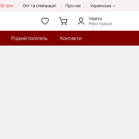
00 грн!
Опт та співпраця!
Про нас
Українська
Увійти
Реєстрація
Рідкий полігель
Контакти