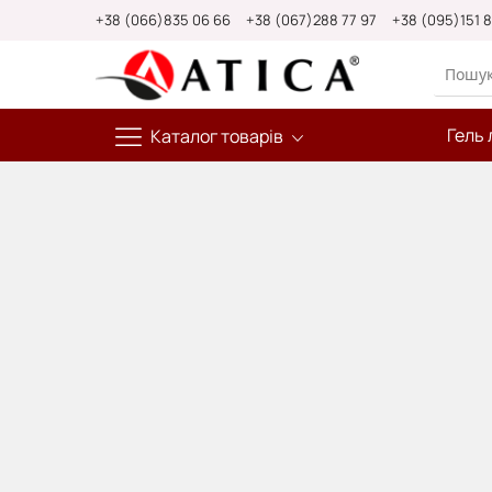
Skip
+38 (066)835 06 66
+38 (067)288 77 97
+38 (095)151 
to
Content
Гель 
Каталог товарів