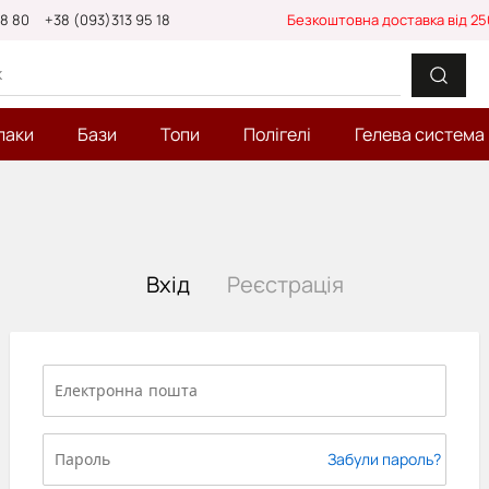
88 80
+38 (093)313 95 18
Безкоштовна доставка від 25
лаки
Бази
Топи
Полігелі
Гелева система
Вхід
Реєстрація
Забули пароль?