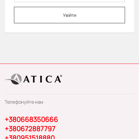
Увійти
Телефонуйте нам
+380668350666
+380672887797
+380951518880