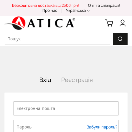
Skip
Безкоштовна доставка від 2500 грн!
Опт та співпраця!
to
Про нас
Українська
Content
Вхід
Реєстрація
Забули пароль?