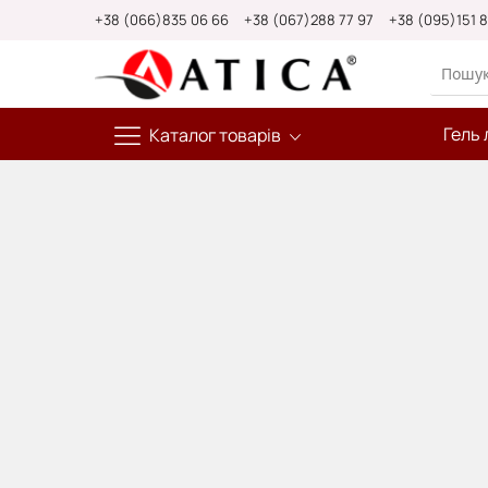
Skip
+38 (066)835 06 66
+38 (067)288 77 97
+38 (095)151 
to
Content
Гель 
Каталог товарів