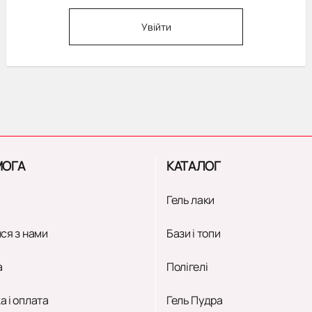
Увійти
ОГА
КАТАЛОГ
Гель лаки
ся з нами
Бази і топи
а
Полігелі
а і оплата
Гель Пудра