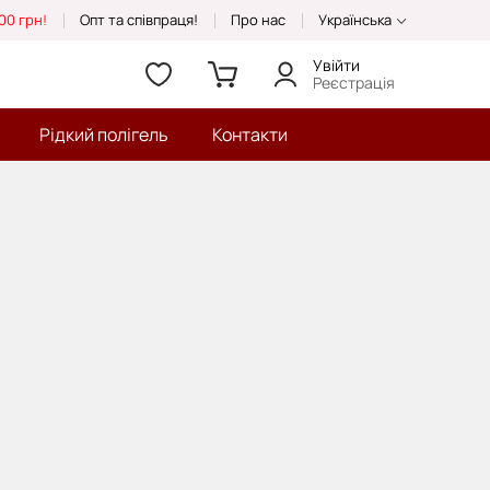
00 грн!
Опт та співпраця!
Про нас
Українська
Увійти
Реєстрація
Рідкий полігель
Контакти