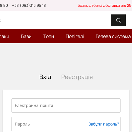
88 80
+38 (093)313 95 18
Безкоштовна доставка від 25
лаки
Бази
Топи
Полігелі
Гелева система
Вхід
Реєстрація
Забули пароль?