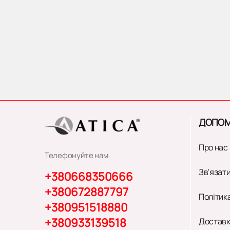
ДОПОМ
Про нас
Телефонуйте нам
Зв'язати
+380668350666
+380672887797
Політик
+380951518880
+380933139518
Доставк