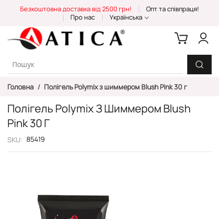
Skip
Безкоштовна доставка від 2500 грн!
Опт та співпраця!
to
Про нас
Українська
Content
Головна
Полігель Polymix з шиммером Blush Pink 30 г
Полігель Polymix З Шиммером Blush
Pink 30 Г
85419
SKU
Перейти
до
кінця
галереї
зображень