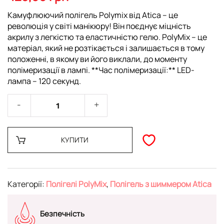
галереї
зображень
Камуфлюючий полігель Polymix від Atica – це
революція у світі манікюру! Він поєднує міцність
акрилу з легкістю та еластичністю гелю. PolyMix – це
матеріал, який не розтікається і залишається в тому
положенні, в якому ви його виклали, до моменту
полімеризації в лампі. **Час полімеризації:** LED-
лампа – 120 секунд.
КУПИТИ
Категорії:
Полігелі PolyMix
,
Полігель з шиммером Atica
Безпечність