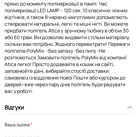
прямо до моменту полімеризації в лампі. Час
полімеризації LED LAMP – 120 сек. 10 класично-ніжних
відтінків, а також 8 чарівно-миготливих допомагають
створювати натуральні, легкі та міцні нігті. Ви можете
придбати полігель Atica у зручному тюбику в об'ємі 30
або 60 грам. Він дозволяє видавити стільки матеріалу,
скільки вам потрібно. Жодного перевитрати! Переваги
полігелів PolyMix: -Без запаху -Без пилу -Не
розтікаються Замовити полігель PolyMix від компанії
Atica легко! Просто додавайте в кошик на сайті,
заповнюйте дані, вибирайте спосіб доставки:
самовивіз із відділення Нової Пошти або кур'єром до
дверей і вже через пару днів полігель буде радувати
вас у роботі.
Відгуки
Ваша оцінка