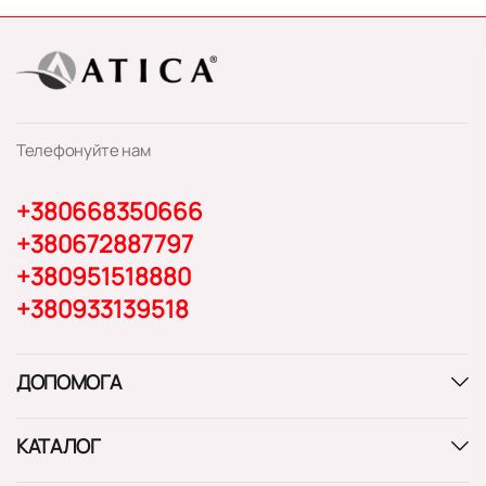
Телефонуйте нам
+380668350666
+380672887797
+380951518880
+380933139518
ДОПОМОГА
КАТАЛОГ