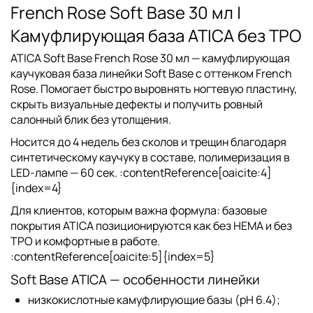
French Rose Soft Base 30 мл |
Камуфлирующая база ATICA без TPO
ATICA Soft Base French Rose 30 мл
— камуфлирующая
каучуковая база линейки Soft Base с оттенком French
Rose. Помогает быстро выровнять ногтевую пластину,
скрыть визуальные дефекты и получить ровный
салонный блик без утолщения.
Носится до
4 недель
без сколов и трещин благодаря
синтетическому каучуку
в составе, полимеризация в
LED-лампе —
60 сек
. :contentReference[oaicite:4]
{index=4}
Для клиентов, которым важна формула: базовые
покрытия ATICA позиционируются как
без HEMA и без
TPO
и комфортные в работе.
:contentReference[oaicite:5]{index=5}
Soft Base ATICA — особенности линейки
низкокислотные камуфлирующие базы (pH 6.4);