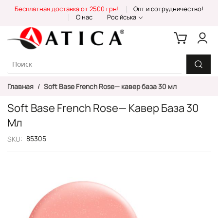
Skip
Бесплатная доставка от 2500 грн!
Опт и сотрудничество!
to
О нас
Російська
Content
Главная
Soft Base French Rose— кавер база 30 мл
Soft Base French Rose— Кавер База 30
Мл
85305
SKU
Пропустить
и
перейти
к
галереям