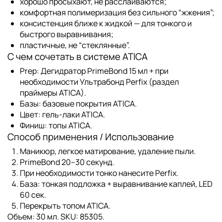
хорошо просыхают, не расслаиваются;
комфортная полимеризация без сильного “жжения”;
консистенция ближе к жидкой — для тонкого и
быстрого выравнивания;
пластичные, не “стеклянные”.
С чем сочетать в системе ATICA
Prep:
Дегидратор PrimeBond 15 мл
+ при
необходимости
Ультрабонд Perfix
(раздел
праймеры ATICA
).
Базы:
базовые покрытия ATICA
.
Цвет:
гель-лаки ATICA
.
Финиш:
топы ATICA
.
Способ применения / Использование
Маникюр, легкое матирование, удаление пыли.
PrimeBond
20–30 секунд.
При необходимости тонко нанесите
Perfix
.
База: тонкая подложка + выравнивание каплей, LED
60 сек.
Перекрыть
топом ATICA
.
Объем:
30 мл.
SKU:
85305.