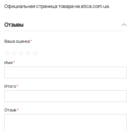
Официальная страница товара на atica.com.ua
.
Отзывы
Ваша оценка
1
2
3
4
5
Имя
star
stars
stars
stars
stars
Итого
Отзыв