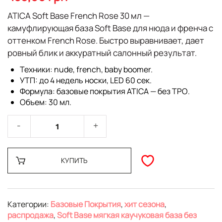
галереи
изображений
ATICA Soft Base French Rose 30 мл
—
камуфлирующая база Soft Base для нюда и френча с
оттенком French Rose. Быстро выравнивает, дает
ровный блик и аккуратный салонный результат.
Техники:
nude, french, baby boomer.
УТП:
до 4 недель носки, LED 60 сек.
Формула:
базовые покрытия ATICA —
без TPO
.
Объем:
30 мл.
КУПИТЬ
Категории:
Базовые Покрытия
,
хит сезона
,
распродажа
,
Soft Base мягкая каучуковая база без