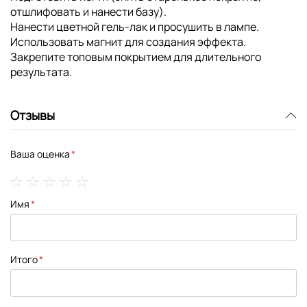
отшлифовать и нанести базу).
Нанести цветной гель-лак и просушить в лампе.
Использовать магнит для создания эффекта.
Закрепите топовым покрытием для длительного
результата.
Отзывы
Ваша оценка
1
2
3
4
5
Имя
star
stars
stars
stars
stars
Итого