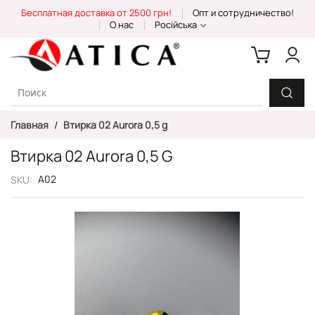
Skip
Бесплатная доставка от 2500 грн!
Опт и сотрудничество!
to
О нас
Російська
Content
Главная
Втирка 02 Aurora 0,5 g
Втирка 02 Aurora 0,5 G
А02
SKU
Пропустить
и
перейти
к
галереям
изображений