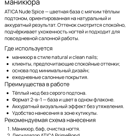
маникюра
ATICA Nude Spice
— цветная база с мягким тёплым
подтоном, ориентированная на натуральный и
аккуратный результат. Оттенок смотрится спокойно,
подчёркивает ухоженность ногтей и подходит для
повседневной салонной работы.
Где используется
маникюр в стиле natural и clean nails;
клиенты, предпочитающие спокойные оттенки;
основа под минимальный дизайн;
ежедневные салонные покрытия.
Преимущества в работе
Тёплый нюд
без серого подтона.
Формат 2-в-1
— база и цвет в одном флаконе.
Аккуратный визуальный эффект
без утяжеления.
Удобство нанесения
в зоне кутикулы.
Рекомендуемая схема нанесения
Маникюр, баф, очистка ногтя.
Дегидратор
ATICA PrimeBond
.