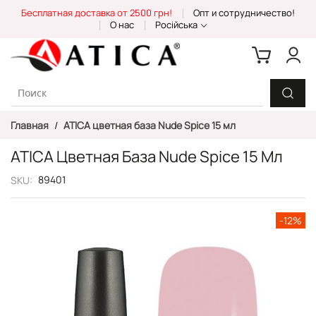
Skip
Бесплатная доставка от 2500 грн!
Опт и сотрудничество!
to
О нас
Російська
Content
Главная
ATICA цветная база Nude Spice 15 мл
ATICA Цветная База Nude Spice 15 Мл
89401
SKU
Пропустить
-12%
и
перейти
к
галереям
изображений