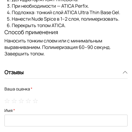
При необходимости —
ATICA Perfix
.
Подложка
: тонкий слой
ATICA Ultra Thin Base Gel
.
Нанести
Nude Spice
в 1–2 слоя, полимеризовать.
Перекрыть топом ATICA.
Способ применения
Наносить тонким слоем или с минимальным
выравниванием. Полимеризация 60–90 секунд.
Завершить топом.
Отзывы
Ваша оценка
1
2
3
4
5
Имя
star
stars
stars
stars
stars