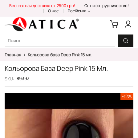
Skip
Бесплатная доставка от 2500 грн!
Опт и сотрудничество!
to
О нас
Російська
Content
Главная
Кольорова база Deep Pink 15 мл.
Кольорова База Deep Pink 15 Мл.
89393
SKU
Пропустить
-12%
и
перейти
к
галереям
изображений