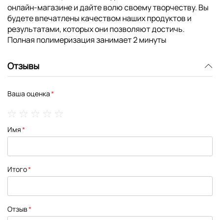
онлайн-магазине и дайте волю своему творчеству. Вы
будете впечатлены качеством наших продуктов и
результатами, которых они позволяют достичь.
Полная полимеризация занимает 2 минуты
Отзывы
Ваша оценка
1
2
3
4
5
Имя
star
stars
stars
stars
stars
Итого
Отзыв