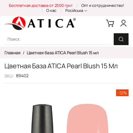
Skip
Бесплатная доставка от 2500 грн!
Опт и сотрудничество!
to
О нас
Російська
Content
Главная
Цветная база ATICA Pearl Blush 15 мл
Цветная База ATICA Pearl Blush 15 Мл
89402
SKU
Пропустить
-12%
и
перейти
к
галереям
изображений