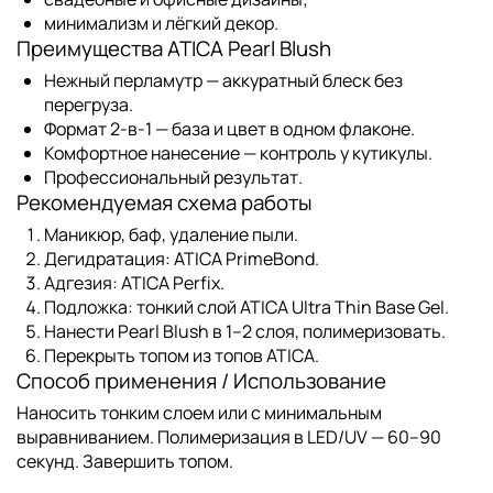
минимализм и лёгкий декор.
Преимущества ATICA Pearl Blush
Нежный перламутр
— аккуратный блеск без
перегруза.
Формат 2-в-1
— база и цвет в одном флаконе.
Комфортное нанесение
— контроль у кутикулы.
Профессиональный результат
.
Рекомендуемая схема работы
Маникюр, баф, удаление пыли.
Дегидратация:
ATICA PrimeBond
.
Адгезия:
ATICA Perfix
.
Подложка
: тонкий слой
ATICA Ultra Thin Base Gel
.
Нанести
Pearl Blush
в 1–2 слоя, полимеризовать.
Перекрыть топом из
топов ATICA
.
Способ применения / Использование
Наносить тонким слоем или с минимальным
выравниванием. Полимеризация в LED/UV — 60–90
секунд. Завершить топом.