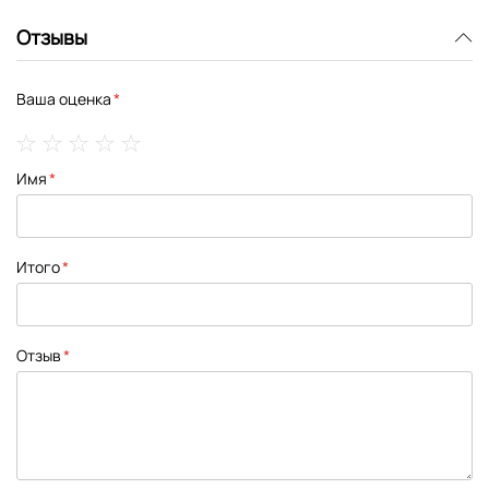
Отзывы
Ваша оценка
1
2
3
4
5
Имя
star
stars
stars
stars
stars
Итого
Отзыв