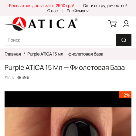
Skip
Бесплатная доставка от 2500 грн!
Опт и сотрудничество!
to
О нас
Російська
Content
Главная
Purple ATICA 15 мл — фиолетовая база
Purple ATICA 15 Мл — Фиолетовая База
89396
SKU
Пропустить
-12%
и
перейти
к
галереям
изображений