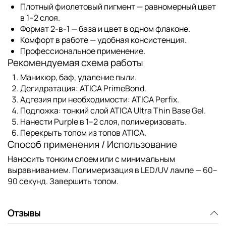
Плотный фиолетовый пигмент
— равномерный цвет
в 1–2 слоя.
Формат 2-в-1
— база и цвет в одном флаконе.
Комфорт в работе
— удобная консистенция.
Профессиональное применение
.
Рекомендуемая схема работы
Маникюр, баф, удаление пыли.
Дегидратация:
ATICA PrimeBond
.
Адгезия при необходимости:
ATICA Perfix
.
Подложка
: тонкий слой
ATICA Ultra Thin Base Gel
.
Нанести
Purple
в 1–2 слоя, полимеризовать.
Перекрыть топом из
топов ATICA
.
Способ применения / Использование
Наносить тонким слоем или с минимальным
выравниванием. Полимеризация в LED/UV лампе — 60–
90 секунд. Завершить топом.
Отзывы