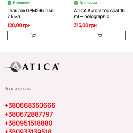
В наличии
В наличии
Гель лак GPM236 Tisel
ATICA Aurora top coat 15
7,5 мл
ml — holographic
120,00 грн
315,00 грн
Звоните нам
+380668350666
+380672887797
+380951518880
+380933139518