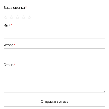
Ваша оценка
1
2
3
4
5
Имя
star
stars
stars
stars
stars
Итого
Отзыв
Отправить отзыв