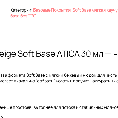
Категории:
Базовые Покрытия
,
Soft Base мягкая кауч
база без TPO
ge Soft Base ATICA 30 мл — 
аза формата
Soft Base
с мягким бежевым нюдом для чисты
могает визуально “собрать” ноготь и получить аккуратный 
меньше простоев, выгоднее для потока и стабильных нюд-с
ok