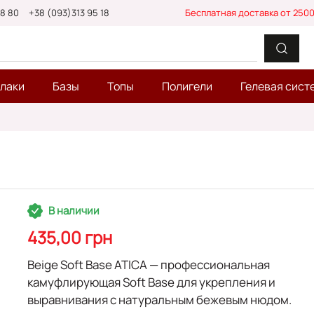
88 80
+38 (093)313 95 18
Бесплатная доставка от 2500
-лаки
Базы
Топы
Полигели
Гелевая сист
В наличии
435,00 грн
Beige Soft Base ATICA
— профессиональная
камуфлирующая Soft Base
для
укрепления
и
выравнивания
с натуральным бежевым нюдом.