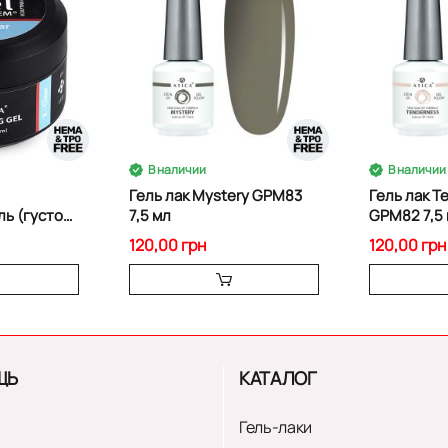
В наличии
В наличии
Гель лак Mystery GPM83
Гель лак T
ь (густой)
7,5 мл
GPM82 7,5
120,00 грн
120,00 грн
ЩЬ
КАТАЛОГ
Гель-лаки