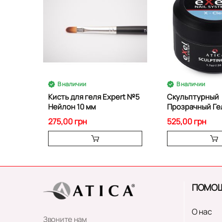
В наличии
В наличии
Кисть для геля Expert №5
Скульптурный
Нейлон 10 мм
Прозрачный Гел
50 мл
275,00 грн
525,00 грн
ПОМО
О нас
Звоните нам