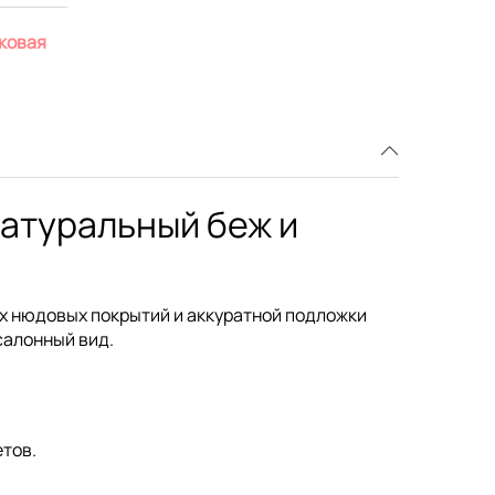
уковая
натуральный беж и
х нюдовых покрытий и аккуратной подложки
салонный вид.
етов.