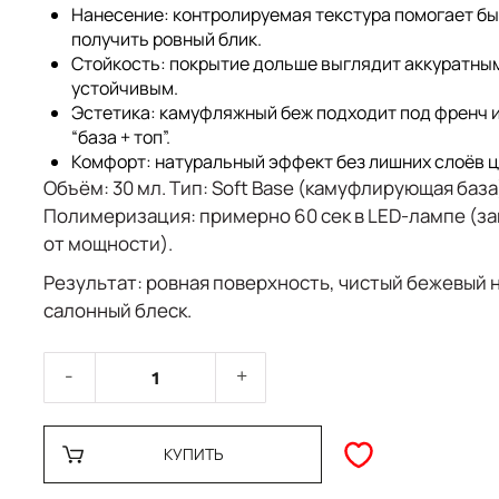
Нанесение
: контролируемая текстура помогает б
получить ровный блик.
Стойкость
: покрытие дольше выглядит аккуратны
устойчивым.
Эстетика
: камуфляжный беж подходит под френч 
“база + топ”.
Комфорт
: натуральный эффект без лишних слоёв ц
Объём:
30 мл.
Тип:
Soft Base (камуфлирующая база
Полимеризация:
примерно 60 сек в LED-лампе (з
от мощности).
Результат:
ровная поверхность, чистый бежевый 
салонный блеск.
КУПИТЬ