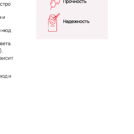
Прочность
ыстро
м и
Надежность
и нюд
вета.
).
ависит
нюд и