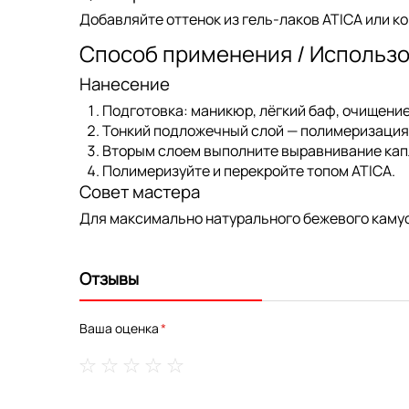
Добавляйте оттенок из
гель-лаков ATICA
или к
Способ применения / Использ
Нанесение
Подготовка: маникюр, лёгкий баф, очищение
Тонкий подложечный слой — полимеризация
Вторым слоем выполните выравнивание капл
Полимеризуйте и перекройте
топом ATICA
.
Совет мастера
Для максимально натурального бежевого камуф
Отзывы
Ваша оценка
1
2
3
4
5
star
stars
stars
stars
stars