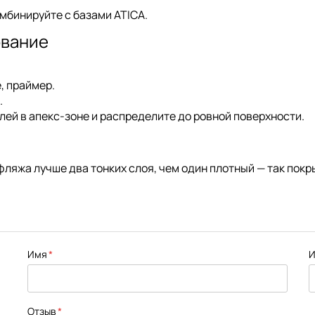
омбинируйте с
базами ATICA
.
ование
, праймер.
.
ей в апекс-зоне и распределите до ровной поверхности.
ляжа лучше два тонких слоя, чем один плотный — так покр
Имя
И
Отзыв