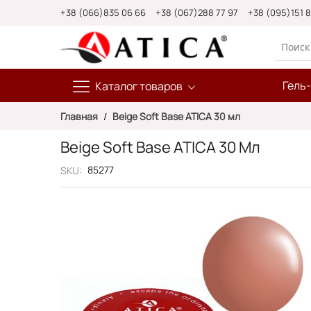
Skip
+38 (066)835 06 66
+38 (067)288 77 97
+38 (095)151 
to
Content
Гель
Каталог товаров
Главная
Beige Soft Base ATICA 30 мл
Beige Soft Base ATICA 30 Мл
85277
SKU
Пропустить
и
перейти
к
галереям
изображений