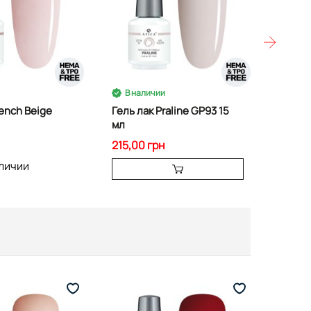
В наличии
В на
rench Beige
Гель лак Praline GP93 15
Гель л
мл
GP94 1
215,00 грн
215,00
аличии