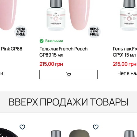
В наличии
 Pink GP88
Гель лак French Peach
Гель лак F
GP89 15 мл
GP91 15 мл
215,00 грн
215,00 грн
ии
Нет в н
ВВЕРХ ПРОДАЖИ ТОВАРЫ