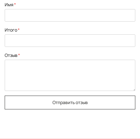
1
2
3
4
5
Имя
star
stars
stars
stars
stars
Итого
Отзыв
Отправить отзыв