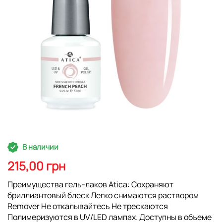
Перейти
В наличии
к
началу
215,00 грн
галереи
изображений
Преимущества гель-лаков Atica: Сохраняют
бриллиантовый блеск Легко снимаются раствором
Remover Не откалывайтесь Не трескаются
Полимеризуются в UV/LED лампах. Доступны в объеме