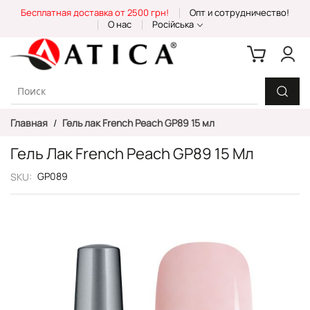
Skip
Бесплатная доставка от 2500 грн!
Опт и сотрудничество!
to
О нас
Російська
Content
Главная
Гель лак French Peach GP89 15 мл
Гель Лак French Peach GP89 15 Мл
GP089
SKU
Пропустить
и
перейти
к
галереям
изображений