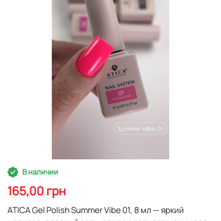
галереям
изображений
Перейти
В наличии
к
началу
165,00 грн
галереи
изображений
ATICA Gel Polish Summer Vibe 01, 8 мл
— яркий