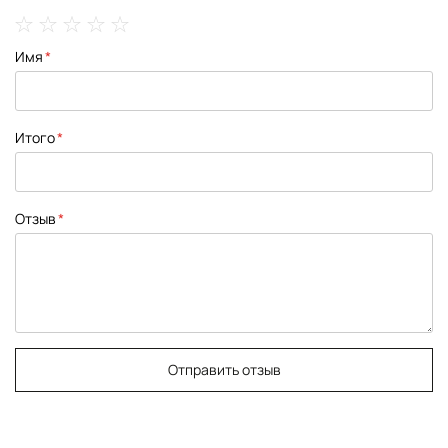
1
2
3
4
5
Имя
star
stars
stars
stars
stars
Итого
Отзыв
Отправить отзыв