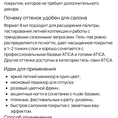
покрытия, которое не требует дополнительного
декора.
Почему оттенок удобен для салона
Формат 8 мл подходит для расширения палитры,
тестирования летней коллекции и работы с
трендовыми сезонными запросами. Гель-лак ровно
распределяется по ногтю, дает насыщенное покрытие
в 1–2 тонких слоя и хорошо сочетается с
профессиональными
базами ATICA
и
топами ATICA
.
Другие оттенки доступны в категории
гель-лаки ATICA
.
Идеи для применения
яркий летний маникюр в один цвет;
неоновый педикюр для отпуска;
розовый цветной френч;
акцентные ногти в сочетании с nude-базами;
пляжные, фестивальные и party-дизайны;
быстрое салонное покрытие с заметным вау-
эффектом.
Способ применения