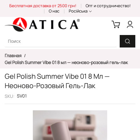
Skip
Бесплатная доставка от 2500 грн!
Опт и сотрудничество!
to
О нас
Російська
Content
Главная
Gel Polish Summer Vibe 01 8 мл — неоново-розовый гель-лак
Gel Polish Summer Vibe 01 8 Мл —
Неоново-Розовый Гель-Лак
SV01
SKU
Пропустить
и
перейти
к