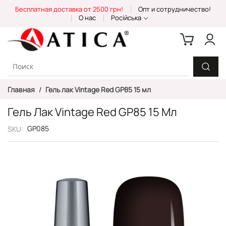
Skip
Бесплатная доставка от 2500 грн!
Опт и сотрудничество!
to
О нас
Російська
Content
Главная
Гель лак Vintage Red GP85 15 мл
Гель Лак Vintage Red GP85 15 Мл
GP085
SKU
Пропустить
и
перейти
к
галереям
изображений