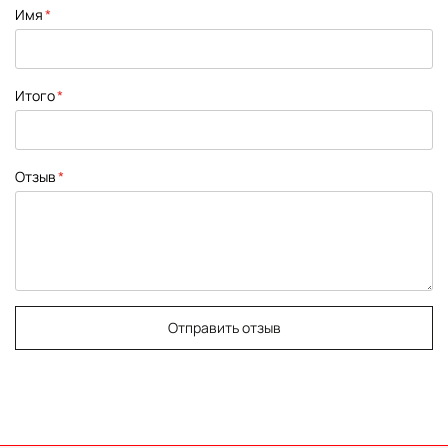
1
2
3
4
5
Имя
star
stars
stars
stars
stars
Итого
Отзыв
Отправить отзыв