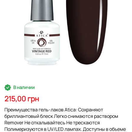
Перейти
В наличии
к
началу
215,00 грн
галереи
изображений
Преимущества гель-лаков Atica: Сохраняют
бриллиантовый блеск Легко снимаются раствором
Remover Не откалывайтесь Не трескаются
Полимеризуются в UV/LED лампах. Доступны в объеме