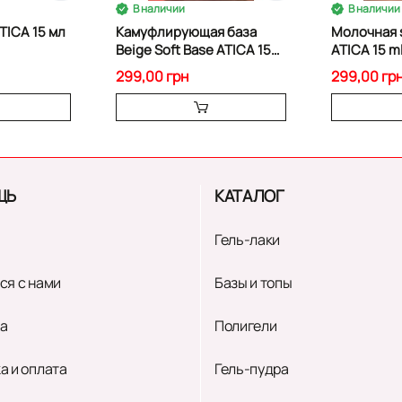
В наличии
В наличии
ATICA 15 мл
Камуфлирующая база
Молочная s
Beige Soft Base ATICA 15
ATICA 15 m
мл
299,00 грн
299,00 гр
ЩЬ
КАТАЛОГ
Гель-лаки
ся с нами
Базы и топы
а
Полигели
а и оплата
Гель-пудра