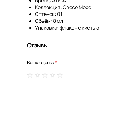
Бренд:
ATICA
Коллекция:
Choco Mood
Оттенок:
01
Объём:
8 мл
Упаковка:
флакон с кистью
Отзывы
Ваша оценка
1
2
3
4
5
star
stars
stars
stars
stars