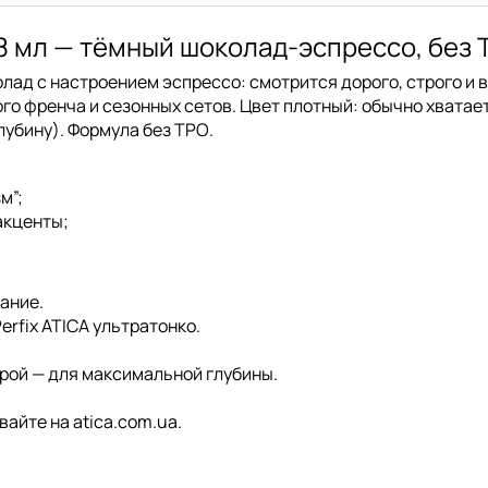
 8 мл — тёмный шоколад-эспрессо, без 
лад с настроением эспрессо: смотрится дорого, строго и в
го френча и сезонных сетов. Цвет плотный: обычно хватае
лубину). Формула
без TPO
.
м”;
акценты;
ание.
erfix ATICA
ультратонко.
торой — для максимальной глубины.
вайте на atica.com.ua.