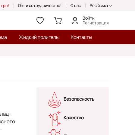
 грн!
Опт и сотрудничество!
О нас
Російська
Войти
Регистрация
ема
Жидкий полигель
Контакты
Безопасность
лад-
Качество
исного
-