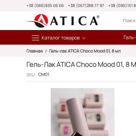
Skip
+38 (066)835 06 66
+38 (067)288 77 97
+38 (095)151 
to
Content
Гель
Каталог товаров
Главная
Гель-лак ATICA Choco Mood 01, 8 мл
Гель-Лак ATICA Choco Mood 01, 8 
CM01
SKU
Пропустить
и
перейти
к
галереям
изображений