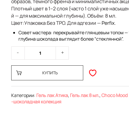
образов, темного френча и минималистичных акц
Плотный цвет в
1–2 слоя
(часто 1 слой уже насыще
й — для максимальной глубины).
Объём:
8 мл.
Цвет:
Упаковка:Без TPO. Для адгезии —
Perfix
.
Совет мастера: перекрывайте глянцевым топом — 
глубина шоколада выглядит более “стеклянной”.
КУПИТЬ
Категории:
Гель лак Атика
,
Гель лак 8 мл.
,
Choco Mood
-шоколадная колекция