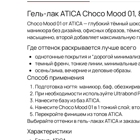
Гель-лак ATICA Choco Mood 01,
Choco Mood 01 от ATICA
— глубокий тёмный шоко
маникюра без дизайна, офисных образов, тёмно
насыщенно, второй добавляет максимальную г
Где оттенок раскрывается лучше всего
однотонные покрытия и “дорогой минимализ
темный френч, тонкие линии, минимальные 
осень/зима, вечерние и деловые образы.
Способ применения
Подготовка ногтя: маникюр, баф, обезжирив
При необходимости используйте
Ultrabond P
Нанесите базу из
баз ATICA
.
Нанесите
Choco Mood 01
в 1 тонкий слой; в
Перекройте финишем из топов ATICA.
Выбирайте оттенки в
гель-лаках ATICA
и заказы
Характеристики