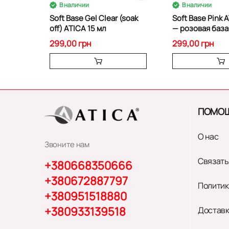
В наличии
В наличии
Soft Base Gel Clear (soak
Soft Base Pink 
off) ATICA 15 мл
— розовая база
299,00 грн
299,00 грн
ПОМО
О нас
Звоните нам
Связать
+380668350666
+380672887797
Политик
+380951518880
+380933139518
Доставк