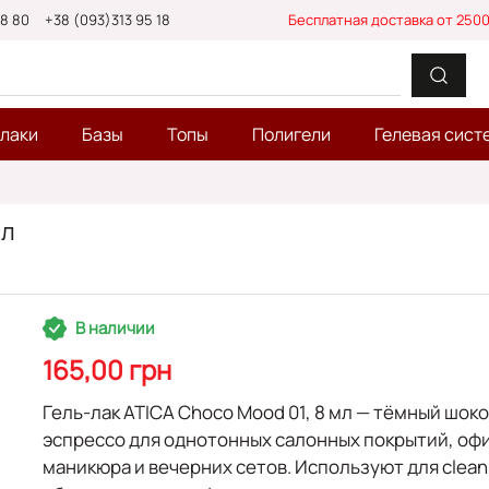
88 80
+38 (093)313 95 18
Бесплатная доставка от 2500
-лаки
Базы
Топы
Полигели
Гелевая сист
Мл
В наличии
165,00 грн
Гель-лак ATICA Choco Mood 01, 8 мл
— тёмный шоко
эспрессо для однотонных салонных покрытий, оф
маникюра и вечерних сетов. Используют для clean