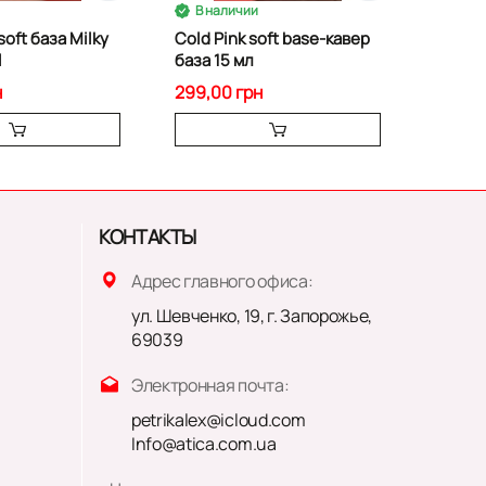
В наличии
В на
oft база Milky
Cold Pink soft base-кавер
Камуф
l
база 15 мл
ATICA 
15 мл
н
299,00 грн
299,0
КОНТАКТЫ
Адрес главного офиса:
ул. Шевченко, 19, г. Запорожье,
69039
Электронная почта:
petrikalex@icloud.com
Info@atica.com.ua