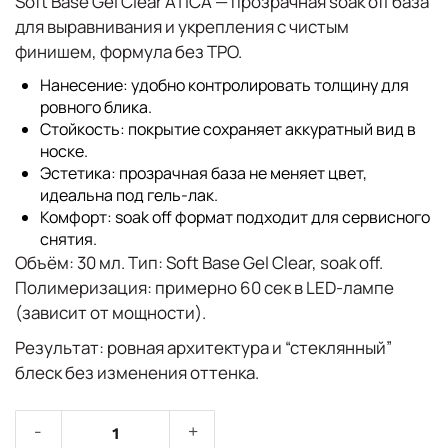
Soft Base Gel Clear ATICA
— прозрачная
soak off
база
для
выравнивания
и укрепления с чистым
финишем, формула
без TPO
.
Нанесение
: удобно контролировать толщину для
ровного блика.
Стойкость
: покрытие сохраняет аккуратный вид в
носке.
Эстетика
: прозрачная база не меняет цвет,
идеальна под гель-лак.
Комфорт
: soak off формат подходит для сервисного
снятия.
Объём:
30 мл.
Тип:
Soft Base Gel Clear, soak off.
Полимеризация:
примерно 60 сек в LED-лампе
(зависит от мощности).
Результат:
ровная архитектура и “стеклянный”
блеск без изменения оттенка.