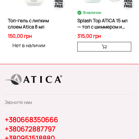
В наличии
Топ-гель с липким
Splash Top ATICA 15 мл
слоем Atica 8 мл
— топ с шиммером и
слюдой
150,00 грн
315,00 грн
Нет в наличии
Звоните нам
+380668350666
+380672887797
+380951518880