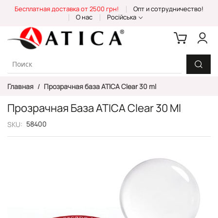
Skip
Бесплатная доставка от 2500 грн!
Опт и сотрудничество!
to
О нас
Російська
Content
Главная
Прозрачная база ATICA Clear 30 ml
Прозрачная База ATICA Clear 30 Ml
58400
SKU
Пропустить
и
перейти
к
галереям
изображений