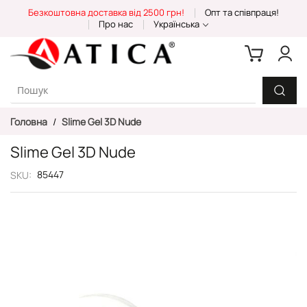
Skip
Безкоштовна доставка від 2500 грн!
Опт та співпраця!
to
Про нас
Українська
Content
Головна
Slime Gel 3D Nude
Slime Gel 3D Nude
85447
SKU
Перейти
до
кінця
галереї
зображень