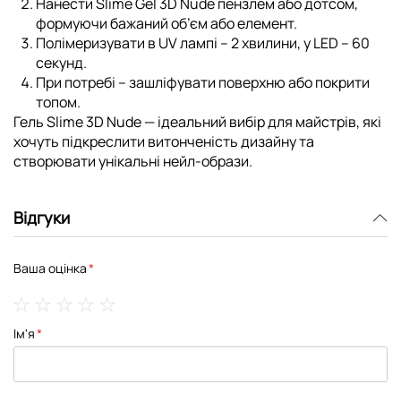
Нанести Slime Gel 3D Nude пензлем або дотсом,
формуючи бажаний об’єм або елемент.
Полімеризувати в UV лампі – 2 хвилини, у LED – 60
секунд.
При потребі – зашліфувати поверхню або покрити
топом.
Гель Slime 3D Nude — ідеальний вибір для майстрів, які
хочуть підкреслити витонченість дизайну та
створювати унікальні нейл-образи.
Відгуки
Ваша оцінка
1
2
3
4
5
Ім'я
star
stars
stars
stars
stars