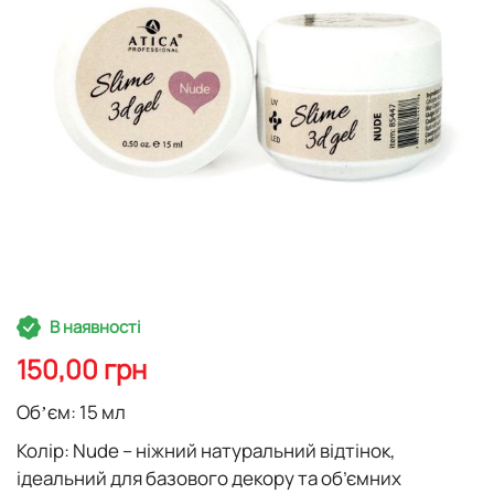
Перейти
В наявності
до
початку
150,00 грн
галереї
зображень
Обʼєм: 15 мл
Колір: Nude – ніжний натуральний відтінок,
ідеальний для базового декору та об’ємних