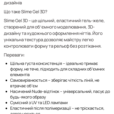
дизайнів
Що таке Slime Gel 3D?
Slime Gel 3D – це щільний, еластичний гель-желе,
створений для обʼємного моделювання, 3D-
дизайну та художнього оформлення нігтів. Його
унікальна текстура дозволяє майстру легко
контролювати форму та рельєф без розтікання.
Переваги:
Щільна густа консистенція – ідеально тримає
форму, не тече, підходить для складних обʼємних
елементів
Самовирівнюється – зберігає чіткість ліній, не
втрачає обʼєм
Насичений Nude-відтінок – універсальний, пасує до
будь-якого образу
Сумісний з UV та LED лампами
Еластичний після полімеризації – не тріскається,
довго носиться