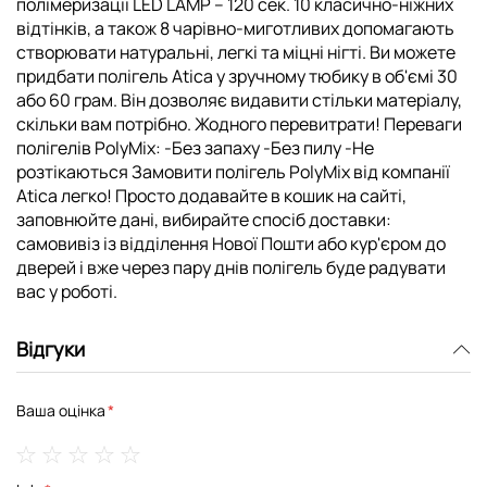
полімеризації LED LAMP – 120 сек. 10 класично-ніжних
відтінків, а також 8 чарівно-миготливих допомагають
створювати натуральні, легкі та міцні нігті. Ви можете
придбати полігель Atica у зручному тюбику в об'ємі 30
або 60 грам. Він дозволяє видавити стільки матеріалу,
скільки вам потрібно. Жодного перевитрати! Переваги
полігелів PolyMix: -Без запаху -Без пилу -Не
розтікаються Замовити полігель PolyMix від компанії
Atica легко! Просто додавайте в кошик на сайті,
заповнюйте дані, вибирайте спосіб доставки:
самовивіз із відділення Нової Пошти або кур'єром до
дверей і вже через пару днів полігель буде радувати
вас у роботі.
Відгуки
Ваша оцінка
1
2
3
4
5