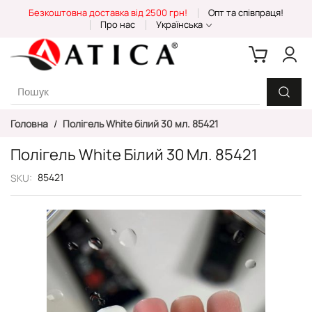
Skip
Безкоштовна доставка від 2500 грн!
Опт та співпраця!
to
Про нас
Українська
Content
Головна
Полігель White білий 30 мл. 85421
Полігель White Білий 30 Мл. 85421
85421
SKU
Перейти
до
кінця
галереї
зображень