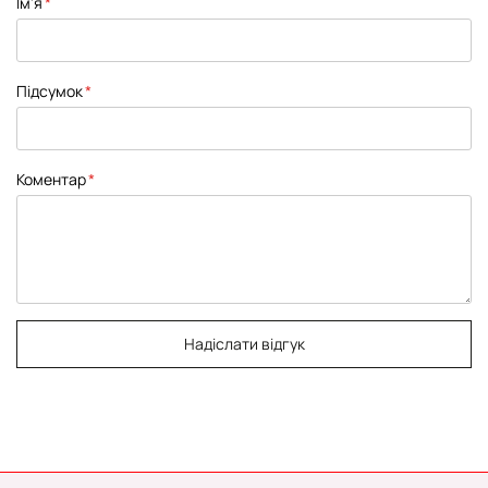
Ім'я
star
stars
stars
stars
stars
Підсумок
Коментар
Надіслати відгук