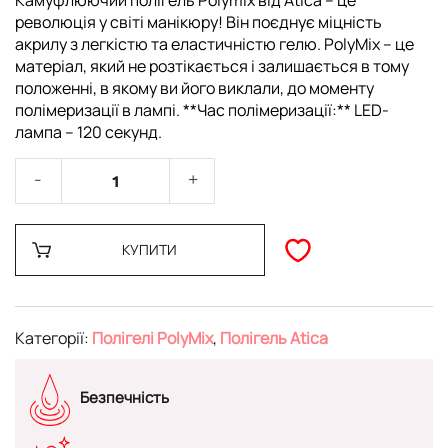
Камуфлюючий полігель Polymix від Atica – це
революція у світі манікюру! Він поєднує міцність
акрилу з легкістю та еластичністю гелю. PolyMix – це
матеріал, який не розтікається і залишається в тому
положенні, в якому ви його виклали, до моменту
полімеризації в лампі. **Час полімеризації:** LED-
лампа – 120 секунд.
КУПИТИ
Категорії:
Полігелі PolyMix
,
Полігель Atica
Безпечність