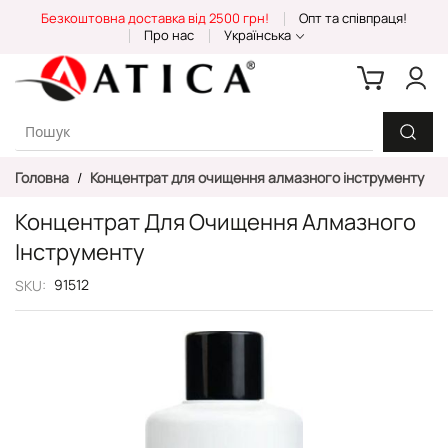
Skip
Безкоштовна доставка від 2500 грн!
Опт та співпраця!
to
Про нас
Українська
Content
Головна
Концентрат для очищення алмазного інструменту
Концентрат Для Очищення Алмазного
Інструменту
91512
SKU
Перейти
до
кінця
галереї
зображень