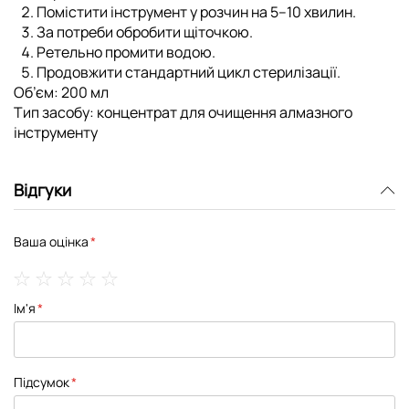
Помістити інструмент у розчин на 5–10 хвилин.
За потреби обробити щіточкою.
Ретельно промити водою.
Продовжити стандартний цикл стерилізації.
Об’єм:
200 мл
Тип засобу:
концентрат для очищення алмазного
інструменту
Відгуки
Ваша оцінка
1
2
3
4
5
Ім'я
star
stars
stars
stars
stars
Підсумок