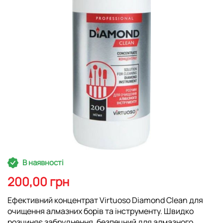
Перейти
В наявності
до
початку
200,00 грн
галереї
зображень
Ефективний концентрат Virtuoso Diamond Clean для
очищення алмазних борів та інструменту. Швидко
розчиняє забруднення, безпечний для алмазного