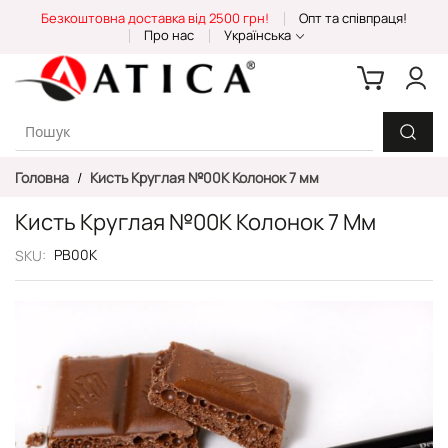
Skip
Безкоштовна доставка від 2500 грн!
Опт та співпраця!
to
Про нас
Українська
Content
Головна
Кисть Круглая №00K Колонок 7 мм
Кисть Круглая №00K Колонок 7 Мм
PB00K
SKU
Перейти
до
кінця
галереї
зображень