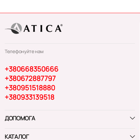
Телефонуйте нам
+380668350666
+380672887797
+380951518880
+380933139518
ДОПОМОГА
КАТАЛОГ