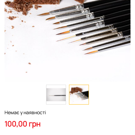
Перейти
Немає у наявності
до
початку
100,00 грн
галереї
зображень