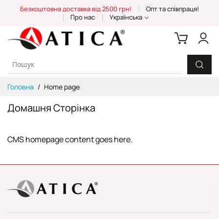
Skip
Безкоштовна доставка від 2500 грн!
Опт та співпраця!
to
Про нас
Українська
Content
Головна
Home page
Домашня Сторінка
CMS homepage content goes here.