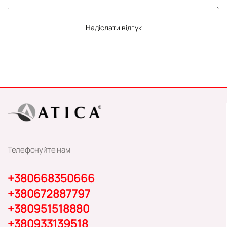
Надіслати відгук
Телефонуйте нам
+380668350666
+380672887797
+380951518880
+380933139518