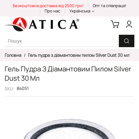
Skip
Безкоштовна доставка від 2500 грн!
Опт та співпраця!
to
Про нас
Українська
Content
Головна
Гель пудра з діамантовим пилом Silver Dust 30 мл
Гель Пудра З Діамантовим Пилом Silver
Dust 30 Мл
84051
SKU
Перейти
до
кінця
галереї
зображень