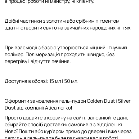
в процесі роботи ні майстру, ні клієнту.
Дрібні частинки з золотим або срібним пігментом
здатні створити свято на звичайних нарощених нігтях.
При взаємодії з базою утворюється міцний і гнучкий
полімер. Полімеризація проходить швидко, без
перегріву і відчуття печіння.
Доступна в обсязі: 15 мл і 50 мл.
Оформити замовлення гель-пудри Golden Dust і Silver
Dust від компанії Atica легко!
Просто додайте в корзину на сайті, заповнюйте дані,
обирайте спосіб доставки: самовивіз з відділення
Нової Пошти або кур'єром прямо до дверей і вже через
пару днів гель-пудра буде радувати вас в роботі.