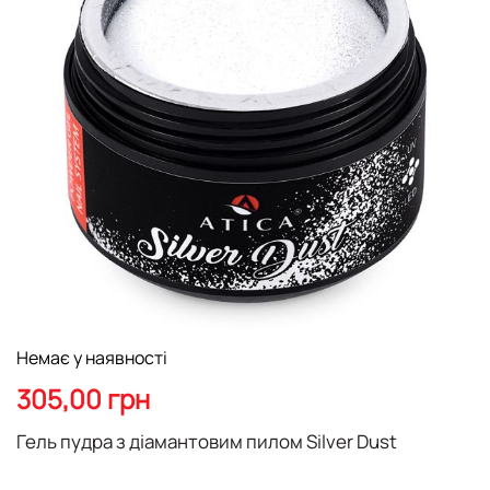
Перейти
Немає у наявності
до
початку
305,00 грн
галереї
зображень
Гель пудра з діамантовим пилом Silver Dust