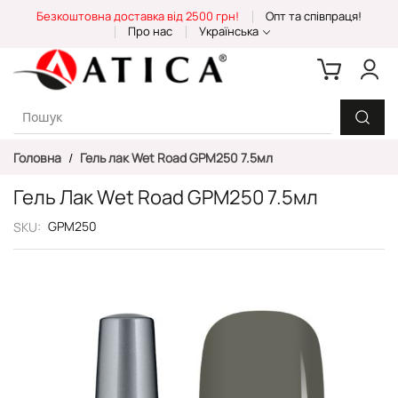
Skip
Безкоштовна доставка від 2500 грн!
Опт та співпраця!
to
Про нас
Українська
Content
Головна
Гель лак Wet Road GPM250 7.5мл
Гель Лак Wet Road GPM250 7.5мл
GPM250
SKU
Перейти
до
кінця
галереї
зображень