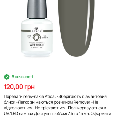
Перейти
В наявності
до
початку
120,00 грн
галереї
зображень
Переваги гель-лаків Atica: -Зберігають діамантовий
блиск -Легко знімаються розчином Remover -Не
відколюються -Не тріскаються -Полімеризуються в
UV/LED лампах Доступні в об’ємі 7,5 та 15 мл. Оформити