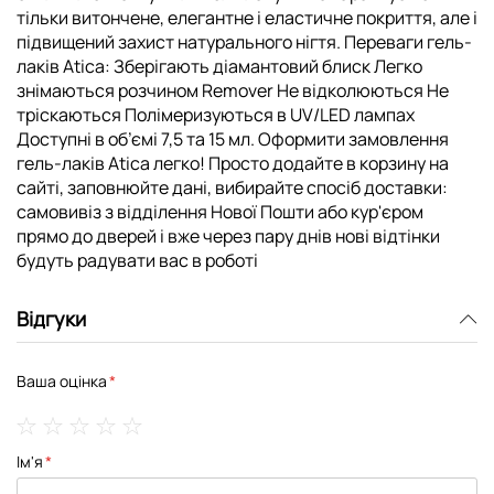
тільки витончене, елегантне і еластичне покриття, але і
підвищений захист натурального нігтя. Переваги гель-
лаків Atica: Зберігають діамантовий блиск Легко
знімаються розчином Remover Не відколюються Не
тріскаються Полімеризуються в UV/LED лампах
Доступні в об’ємі 7,5 та 15 мл. Оформити замовлення
гель-лаків Atica легко! Просто додайте в корзину на
сайті, заповнюйте дані, вибирайте спосіб доставки:
самовивіз з відділення Нової Пошти або кур'єром
прямо до дверей і вже через пару днів нові відтінки
будуть радувати вас в роботі
Відгуки
Ваша оцінка
1
2
3
4
5
Ім'я
star
stars
stars
stars
stars