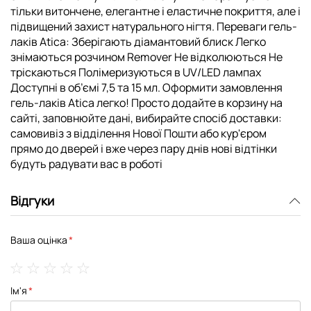
тільки витончене, елегантне і еластичне покриття, але і
підвищений захист натурального нігтя. Переваги гель-
лаків Atica: Зберігають діамантовий блиск Легко
знімаються розчином Remover Не відколюються Не
тріскаються Полімеризуються в UV/LED лампах
Доступні в об’ємі 7,5 та 15 мл. Оформити замовлення
гель-лаків Atica легко! Просто додайте в корзину на
сайті, заповнюйте дані, вибирайте спосіб доставки:
самовивіз з відділення Нової Пошти або кур'єром
прямо до дверей і вже через пару днів нові відтінки
будуть радувати вас в роботі
Відгуки
Ваша оцінка
1
2
3
4
5
Ім'я
star
stars
stars
stars
stars