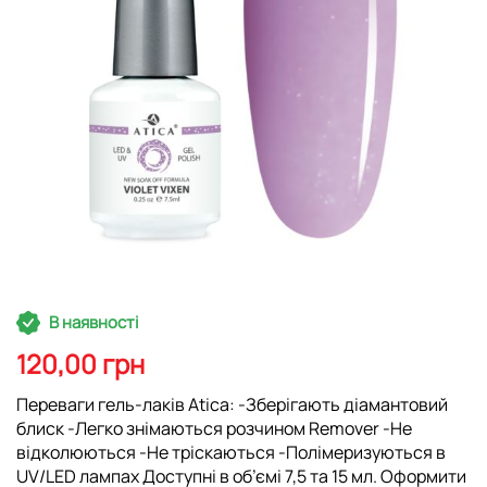
Перейти
В наявності
до
початку
120,00 грн
галереї
зображень
Переваги гель-лаків Atica: -Зберігають діамантовий
блиск -Легко знімаються розчином Remover -Не
відколюються -Не тріскаються -Полімеризуються в
UV/LED лампах Доступні в об’ємі 7,5 та 15 мл. Оформити