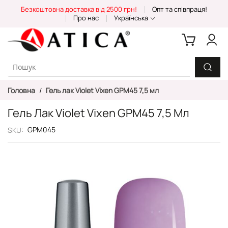
Skip
Безкоштовна доставка від 2500 грн!
Опт та співпраця!
to
Про нас
Українська
Content
Головна
Гель лак Violet Vixen GPM45 7,5 мл
Гель Лак Violet Vixen GPM45 7,5 Мл
GPM045
SKU
Перейти
до
кінця
галереї
зображень