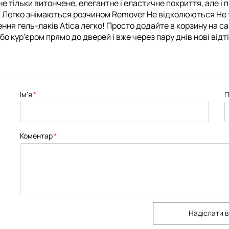
 не тільки витончене, елегантне і еластичне покриття, але 
ск Легко знімаються розчином Remover Не відколюються Не
ення гель-лаків Atica легко! Просто додайте в корзину на с
о кур'єром прямо до дверей і вже через пару днів нові відт
Ім'я
П
Коментар
Надіслати в