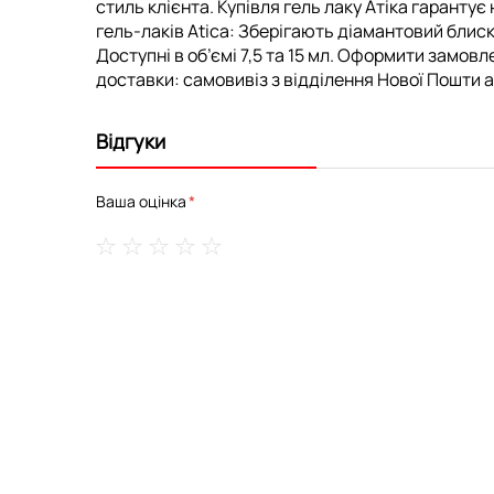
стиль клієнта. Купівля гель лаку Атіка гарантує
гель-лаків Atica: Зберігають діамантовий бли
Доступні в об’ємі 7,5 та 15 мл. Оформити замовл
доставки: самовивіз з відділення Нової Пошти аб
Відгуки
Ваша оцінка
1
2
3
4
5
star
stars
stars
stars
stars