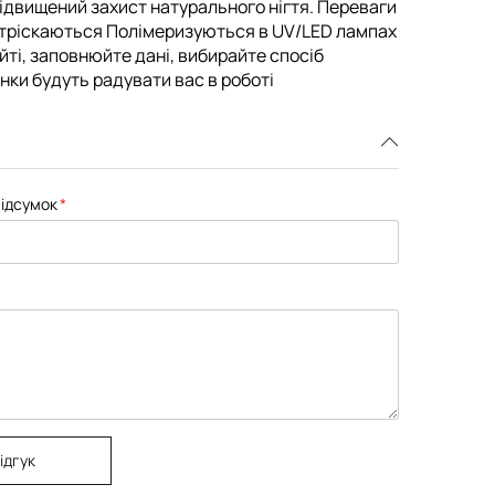
і підвищений захист натурального нігтя. Переваги
 тріскаються Полімеризуються в UV/LED лампах
айті, заповнюйте дані, вибирайте спосіб
інки будуть радувати вас в роботі
ідсумок
ідгук