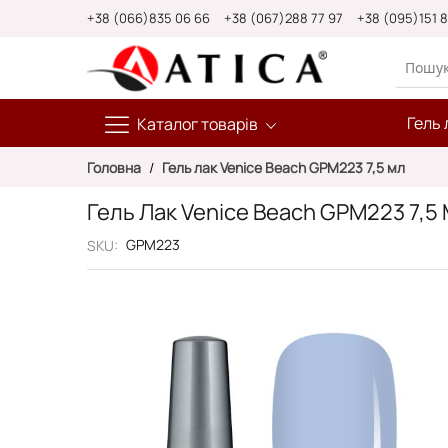
Skip
+38 (066)835 06 66
+38 (067)288 77 97
+38 (095)151 
to
Content
Гель 
Каталог товарів
Головна
Гель лак Venice Beach GPM223 7,5 мл
Гель Лак Venice Beach GPM223 7,5
GPM223
SKU
Перейти
до
кінця
галереї
зображень