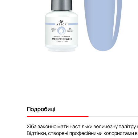
Перейти
до
початку
галереї
зображень
Подробиці
Хіба законно мати настільки величезну палітру к
Відтінки, створені професійними колористами ви