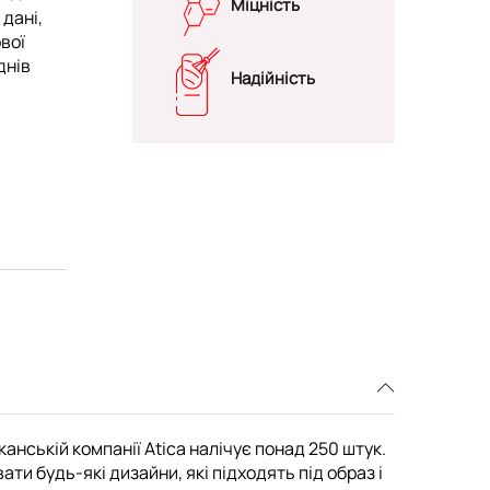
Міцність
 дані,
вої
днів
Надійність
канській компанії Atica налічує понад 250 штук.
и будь-які дизайни, які підходять під образ і