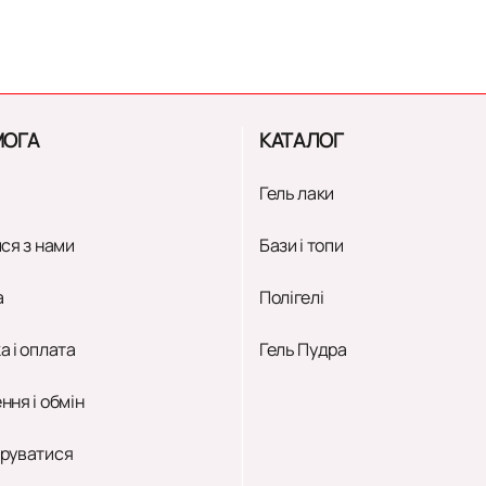
ОГА
КАТАЛОГ
Гель лаки
ся з нами
Бази і топи
а
Полігелі
а і оплата
Гель Пудра
ння і обмін
руватися