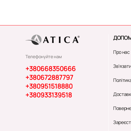
ДОПОМ
Про нас
Телефонуйте нам
Зв'язати
+380668350666
+380672887797
Політик
+380951518880
+380933139518
Доставк
Поверне
Зареєст