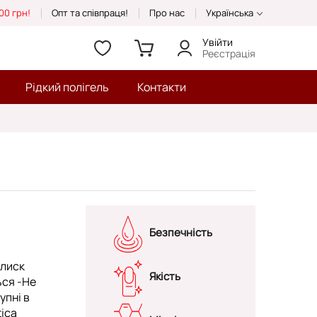
00 грн!
Опт та співпраця!
Про нас
Українська
Увійти
Реєстрація
Рідкий полігель
Контакти
Безпечність
блиск
Якість
ься -Не
упні в
tica