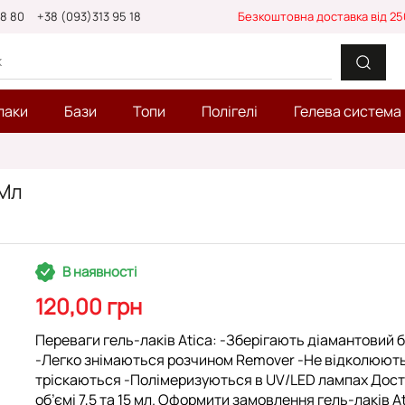
88 80
+38 (093)313 95 18
Безкоштовна доставка від 25
лаки
Бази
Топи
Полігелі
Гелева система
 Мл
В наявності
120,00 грн
Переваги гель-лаків Atica: -Зберігають діамантовий 
-Легко знімаються розчином Remover -Не відколюют
тріскаються -Полімеризуються в UV/LED лампах Дост
об’ємі 7,5 та 15 мл. Оформити замовлення гель-лаків A