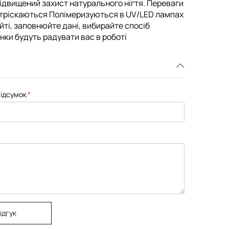
і підвищений захист натурального нігтя. Переваги
 тріскаються Полімеризуються в UV/LED лампах
айті, заповнюйте дані, вибирайте спосіб
інки будуть радувати вас в роботі
ідсумок
ідгук