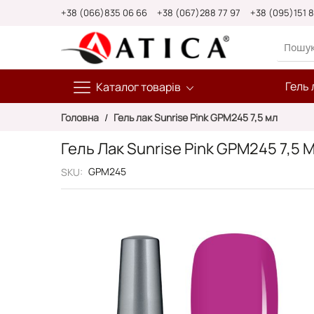
Skip
+38 (066)835 06 66
+38 (067)288 77 97
+38 (095)151 
to
Content
Гель 
Каталог товарів
Головна
Гель лак Sunrise Pink GPM245 7,5 мл
Гель Лак Sunrise Pink GPM245 7,5 
GPM245
SKU
Перейти
до
кінця
галереї
зображень