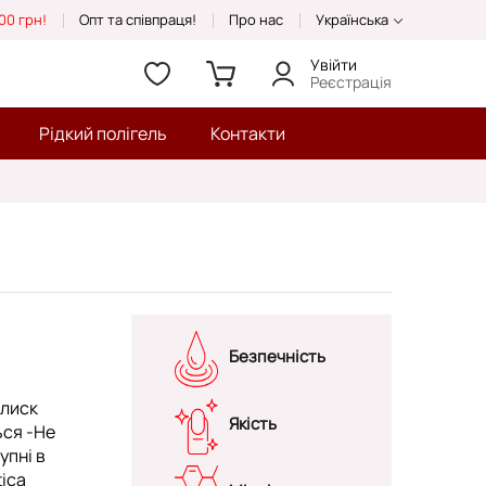
00 грн!
Опт та співпраця!
Про нас
Українська
Увійти
Реєстрація
Рідкий полігель
Контакти
Безпечність
блиск
Якість
ься -Не
упні в
tica