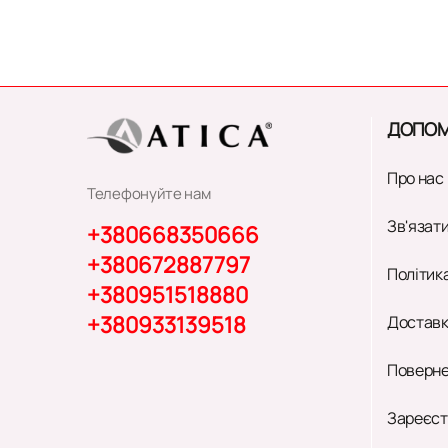
ДОПОМ
Про нас
Телефонуйте нам
Зв'язати
+380668350666
+380672887797
Політик
+380951518880
+380933139518
Доставк
Поверне
Зареєст