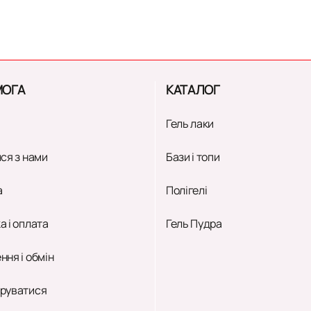
ОГА
КАТАЛОГ
Гель лаки
ся з нами
Бази і топи
а
Полігелі
а і оплата
Гель Пудра
ння і обмін
руватися