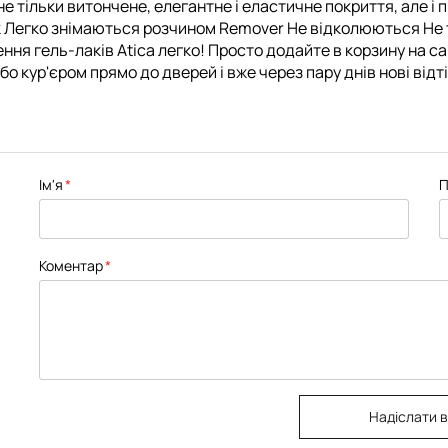
 не тільки витончене, елегантне і еластичне покриття, але 
ск Легко знімаються розчином Remover Не відколюються Не
ення гель-лаків Atica легко! Просто додайте в корзину на с
о кур'єром прямо до дверей і вже через пару днів нові відт
Ім'я
П
Коментар
Надіслати в