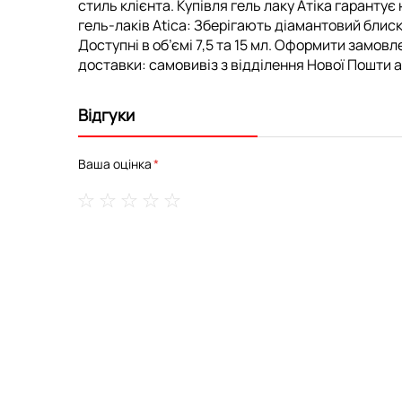
стиль клієнта. Купівля гель лаку Атіка гарантує
гель-лаків Atica: Зберігають діамантовий бли
Доступні в об’ємі 7,5 та 15 мл. Оформити замовл
доставки: самовивіз з відділення Нової Пошти аб
Відгуки
Ваша оцінка
1
2
3
4
5
star
stars
stars
stars
stars