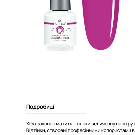
Перейти
до
початку
галереї
зображень
Подробиці
Хіба законно мати настільки величезну палітру к
Відтінки, створені професійними колористами ви