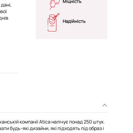
Міцність
 дані,
вої
днів
Надійність
канській компанії Atica налічує понад 250 штук.
и будь-які дизайни, які підходять під образ і