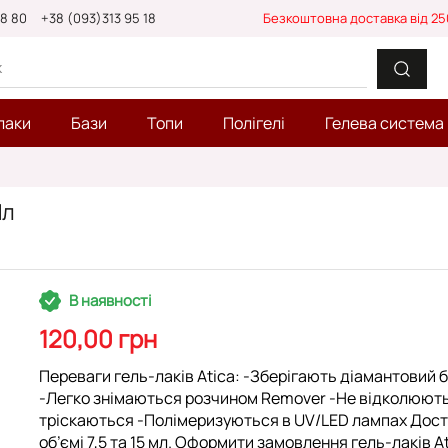
88 80
+38 (093)313 95 18
Безкоштовна доставка від 25
лаки
Бази
Топи
Полігелі
Гелева система
Мл
В наявності
120,00 грн
Переваги гель-лаків Atica: -Зберігають діамантовий 
-Легко знімаються розчином Remover -Не відколюют
тріскаються -Полімеризуються в UV/LED лампах Дост
об’ємі 7,5 та 15 мл. Оформити замовлення гель-лаків A