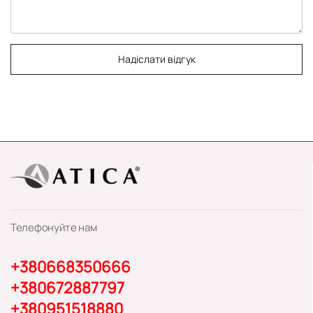
Надіслати відгук
Телефонуйте нам
+380668350666
+380672887797
+380951518880