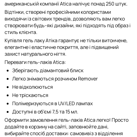
американській компанії Atica налічує понад 250 штук.
Відтінки, створені професійними колористами
виходячи із світових трендів, дозволяють вам легко
створювати будь-які дизайни, які підходять під образ і
стиль клієнта.
Купівля гель лаку Атіка гарантує не тільки витончене,
елегантне і еластичне покриття, але і підвищений
захист натурального нігтя.
Переваги гель-лаків Atica:
Зберігають діамантовий блиск
Легко знімаються розчином Remover
Не відколюються
Не тріскаються
Полімеризуються в UV/LED лампах
Доступні в об’ємі 7,5 та 15 мл.
Оформити замовлення гель-лаків Atica легко! Просто
додайте в корзину на сайті, заповнюйте дані,
вибирайте спосіб доставки: самовивіз з відділення