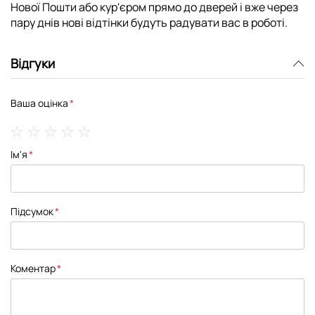
Нової Пошти або кур'єром прямо до дверей і вже через
пару днів нові відтінки будуть радувати вас в роботі.
Відгуки
Ваша оцінка
1
2
3
4
5
Ім'я
star
stars
stars
stars
stars
Підсумок
Коментар