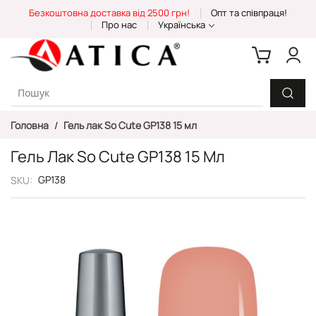
Skip
Безкоштовна доставка від 2500 грн!
Опт та співпраця!
to
Про нас
Українська
Content
Головна
Гель лак So Cute GP138 15 мл
Гель Лак So Cute GP138 15 Мл
GP138
SKU
Перейти
до
кінця
галереї
зображень