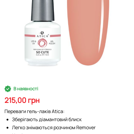
Перейти
В наявності
до
початку
215,00 грн
галереї
зображень
Переваги гель-лаків Atica:
Зберігають діамантовий блиск
Легко знімаються розчином Remover