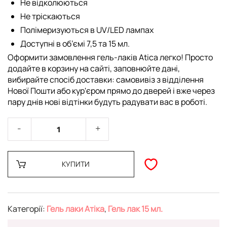
Не відколюються
Не тріскаються
Полімеризуються в UV/LED лампах
Доступні в об’ємі 7,5 та 15 мл.
Оформити замовлення гель-лаків Atica легко! Просто
додайте в корзину на сайті, заповнюйте дані,
вибирайте спосіб доставки: самовивіз з відділення
Нової Пошти або кур'єром прямо до дверей і вже через
пару днів нові відтінки будуть радувати вас в роботі.
КУПИТИ
Категорії:
Гель лаки Атіка
,
Гель лак 15 мл.