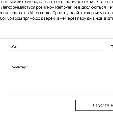
 не тільки витончене, елегантне і еластичне покриття, але 
ск Легко знімаються розчином Remover Не відколюються Не
ення гель-лаків Atica легко! Просто додайте в корзину на с
о кур'єром прямо до дверей і вже через пару днів нові відт
Ім'я
П
Коментар
Надіслати в