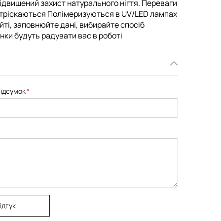
і підвищений захист натурального нігтя. Переваги
 тріскаються Полімеризуються в UV/LED лампах
айті, заповнюйте дані, вибирайте спосіб
інки будуть радувати вас в роботі
ідсумок
ідгук