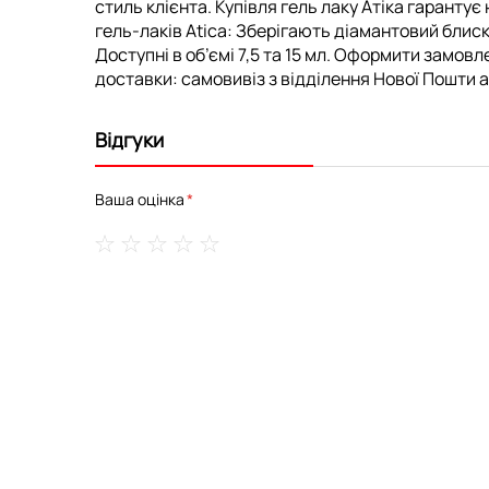
стиль клієнта. Купівля гель лаку Атіка гарантує
гель-лаків Atica: Зберігають діамантовий бли
Доступні в об’ємі 7,5 та 15 мл. Оформити замовл
доставки: самовивіз з відділення Нової Пошти аб
Відгуки
Ваша оцінка
1
2
3
4
5
star
stars
stars
stars
stars