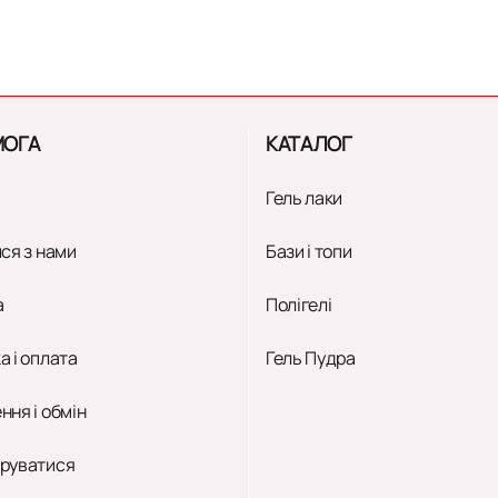
ОГА
КАТАЛОГ
Гель лаки
ся з нами
Бази і топи
а
Полігелі
а і оплата
Гель Пудра
ння і обмін
руватися