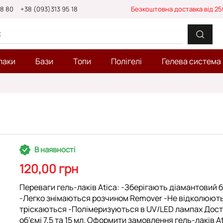
88 80
+38 (093)313 95 18
Безкоштовна доставка від 25
лаки
Бази
Топи
Полігелі
Гелева система
В наявності
120,00 грн
Переваги гель-лаків Atica: -Зберігають діамантовий 
-Легко знімаються розчином Remover -Не відколюют
тріскаються -Полімеризуються в UV/LED лампах Дост
об’ємі 7,5 та 15 мл. Оформити замовлення гель-лаків A