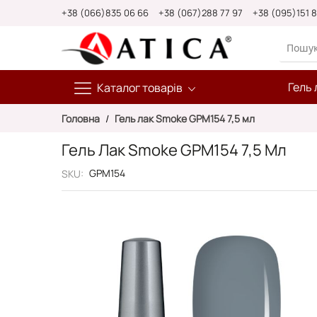
Skip
+38 (066)835 06 66
+38 (067)288 77 97
+38 (095)151 
to
Content
Гель 
Каталог товарів
Головна
Гель лак Smoke GPM154 7,5 мл
Гель Лак Smoke GPM154 7,5 Мл
GPM154
SKU
Перейти
до
кінця
галереї
зображень