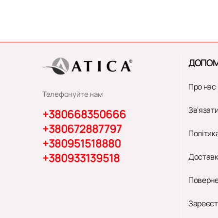
ДОПОМ
Про нас
Телефонуйте нам
Зв'язати
+380668350666
+380672887797
Політик
+380951518880
+380933139518
Доставк
Поверне
Зареєст