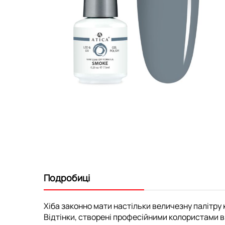
Перейти
до
початку
галереї
зображень
Подробиці
Хіба законно мати настільки величезну палітру к
Відтінки, створені професійними колористами ви