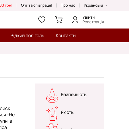
00 грн!
Опт та співпраця!
Про нас
Українська
Увійти
Реєстрація
Рідкий полігель
Контакти
Безпечність
блиск
Якість
ься -Не
упні в
tica