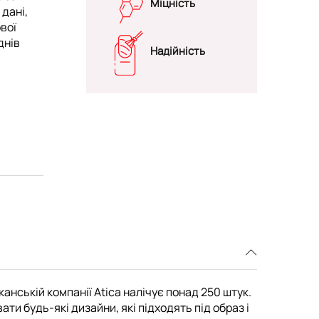
Міцність
 дані,
вої
днів
Надійність
канській компанії Atica налічує понад 250 штук.
и будь-які дизайни, які підходять під образ і