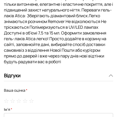
тільки витончене, елегантне і еластичне покриття, але і
підвищений захист натурального нігтя. Переваги гель-
лаків Atica: Зберігають діамантовий блиск Легко
знімаються розчином Remover Не відколюються Не
тріскаються Полімеризуються в UV/LED лампах
Доступні в об’ємі 7,5 та 15 мл. Оформити замовлення
гель-лаків Atica легко! Просто додайте в корзину на
сайті, заповнюйте дані, вибирайте спосіб доставки:
самовивіз з відділення Нової Пошти або кур'єром
прямо до дверей і вже через пару днів нові відтінки
будуть радувати вас в роботі
Відгуки
Ваша оцінка
1
2
3
4
5
Ім'я
star
stars
stars
stars
stars