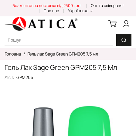
Skip
Безкоштовна доставка від 2500 грн!
Опт та співпраця!
to
Про нас
Українська
Content
Головна
Гель лак Sage Green GPM205 7,5 мл
Гель Лак Sage Green GPM205 7,5 Мл
GPM205
SKU
Перейти
до
кінця
галереї
зображень