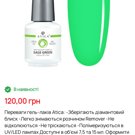
Перейти
В наявності
до
початку
120,00 грн
галереї
зображень
Переваги гель-лаків Atica: -Зберігають діамантовий
блиск -Легко знімаються розчином Remover -Не
відколюються -Не тріскаються -Полімеризуються в
UV/LED лампах Доступні в об’ємі 7,5 та 15 мл. Оформити