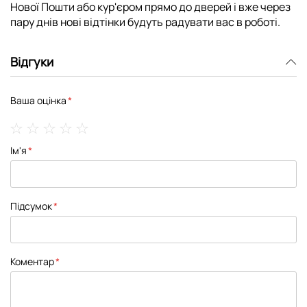
Нової Пошти або кур'єром прямо до дверей і вже через
пару днів нові відтінки будуть радувати вас в роботі.
Відгуки
Ваша оцінка
1
2
3
4
5
Ім'я
star
stars
stars
stars
stars
Підсумок
Коментар