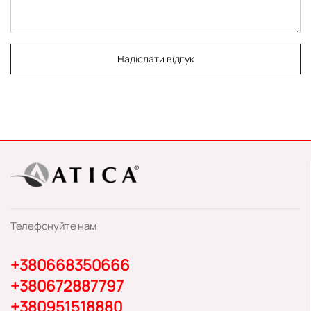
Надіслати відгук
Телефонуйте нам
+380668350666
+380672887797
+380951518880