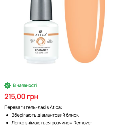
Перейти
В наявності
до
початку
215,00 грн
галереї
зображень
Переваги гель-лаків Atica:
Зберігають діамантовий блиск
Легко знімаються розчином Remover