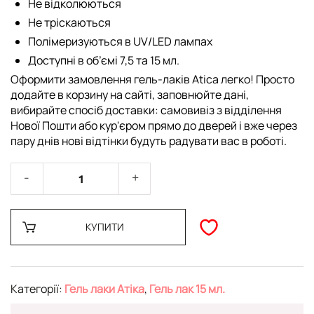
Не відколюються
Не тріскаються
Полімеризуються в UV/LED лампах
Доступні в об’ємі 7,5 та 15 мл.
Оформити замовлення гель-лаків Atica легко! Просто
додайте в корзину на сайті, заповнюйте дані,
вибирайте спосіб доставки: самовивіз з відділення
Нової Пошти або кур'єром прямо до дверей і вже через
пару днів нові відтінки будуть радувати вас в роботі.
КУПИТИ
Категорії:
Гель лаки Атіка
,
Гель лак 15 мл.