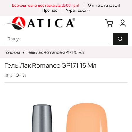
Skip
Безкоштовна доставка від 2500 грн!
Опт та співпраця!
to
Про нас
Українська
Content
Головна
Гель лак Romance GP171 15 мл
Гель Лак Romance GP171 15 Мл
GP171
SKU
Перейти
до
кінця
галереї
зображень