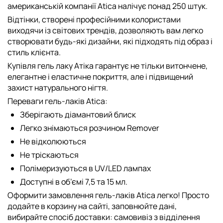
американській компанії Atica налічує понад 250 штук.
Відтінки, створені професійними колористами
виходячи із світових трендів, дозволяють вам легко
створювати будь-які дизайни, які підходять під образ і
стиль клієнта.
Купівля гель лаку Атіка гарантує не тільки витончене,
елегантне і еластичне покриття, але і підвищений
захист натурального нігтя.
Переваги гель-лаків Atica:
Зберігають діамантовий блиск
Легко знімаються розчином Remover
Не відколюються
Не тріскаються
Полімеризуються в UV/LED лампах
Доступні в об’ємі 7,5 та 15 мл.
Оформити замовлення гель-лаків Atica легко! Просто
додайте в корзину на сайті, заповнюйте дані,
вибирайте спосіб доставки: самовивіз з відділення