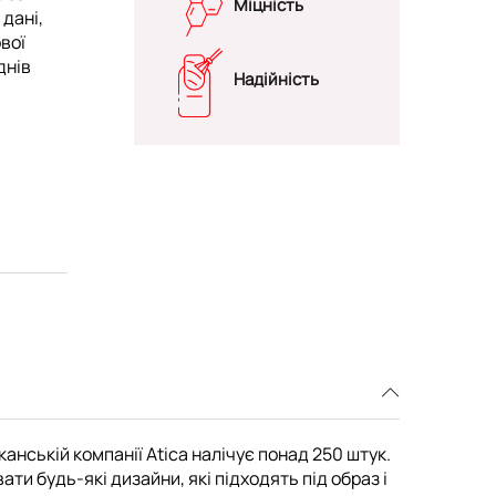
Міцність
 дані,
вої
днів
Надійність
канській компанії Atica налічує понад 250 штук.
и будь-які дизайни, які підходять під образ і