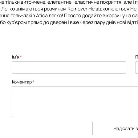
 не тільки витончене, елегантне і еластичне покриття, але 
ск Легко знімаються розчином Remover Не відколюються Не
ення гель-лаків Atica легко! Просто додайте в корзину на с
о кур'єром прямо до дверей і вже через пару днів нові відт
Ім'я
П
Коментар
Надіслати в