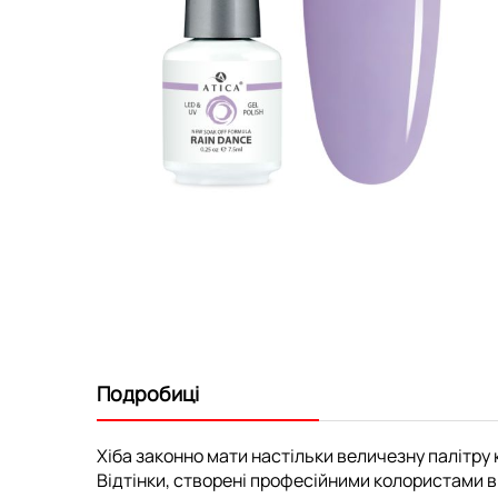
Перейти
до
початку
галереї
зображень
Подробиці
Хіба законно мати настільки величезну палітру к
Відтінки, створені професійними колористами ви