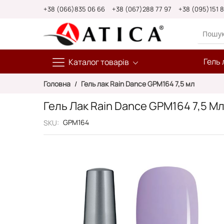
Skip
+38 (066)835 06 66
+38 (067)288 77 97
+38 (095)151 
to
Content
Гель 
Каталог товарів
Головна
Гель лак Rain Dance GPM164 7,5 мл
Гель Лак Rain Dance GPM164 7,5 М
GPM164
SKU
Перейти
до
кінця
галереї
зображень