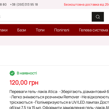
88 80
+38 (093)313 95 18
Безкоштовна доставка від 25
лаки
Бази
Топи
Полігелі
Гелева система
л
В наявності
120,00 грн
Переваги гель-лаків Atica: -Зберігають діамантовий 
-Легко знімаються розчином Remover -Не відколюют
тріскаються -Полімеризуються в UV/LED лампах Дост
об’ємі 7,5 та 15 мл. Оформити замовлення гель-лаків A