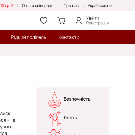
00 грн!
Опт та співпраця!
Про нас
Українська
Увійти
Реєстрація
Рідкий полігель
Контакти
Безпечність
блиск
Якість
ься -Не
упні в
tica