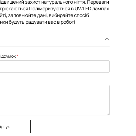
і підвищений захист натурального нігтя. Переваги
 тріскаються Полімеризуються в UV/LED лампах
айті, заповнюйте дані, вибирайте спосіб
інки будуть радувати вас в роботі
ідсумок
ідгук