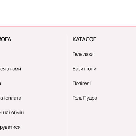
ОГА
КАТАЛОГ
Гель лаки
ся з нами
Бази і топи
а
Полігелі
а і оплата
Гель Пудра
ння і обмін
руватися