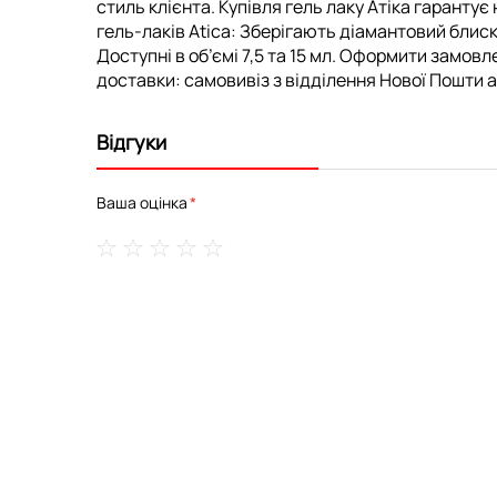
стиль клієнта. Купівля гель лаку Атіка гарантує
гель-лаків Atica: Зберігають діамантовий бли
Доступні в об’ємі 7,5 та 15 мл. Оформити замовл
доставки: самовивіз з відділення Нової Пошти аб
Відгуки
Ваша оцінка
1
2
3
4
5
star
stars
stars
stars
stars