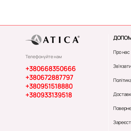
ДОПОМ
Про нас
Телефонуйте нам
Зв'язати
+380668350666
+380672887797
Політик
+380951518880
+380933139518
Доставк
Поверне
Зареєст