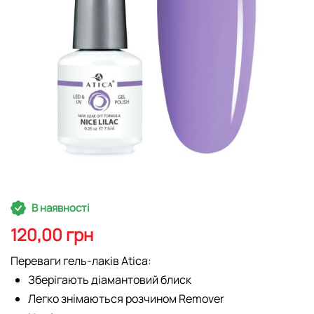
Перейти
В наявності
до
початку
120,00 грн
галереї
зображень
Переваги гель-лаків Atica:
Зберігають діамантовий блиск
Легко знімаються розчином Remover