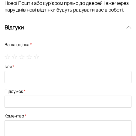
Нової Пошти або кур'єром прямо до дверей і вже через
пару днів нові відтінки будуть радувати вас в роботі.
Відгуки
Ваша оцінка
1
2
3
4
5
Ім'я
star
stars
stars
stars
stars
Підсумок
Коментар