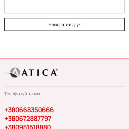
Надіслати відгук
Телефонуйте нам
+380668350666
+380672887797
+380951518880