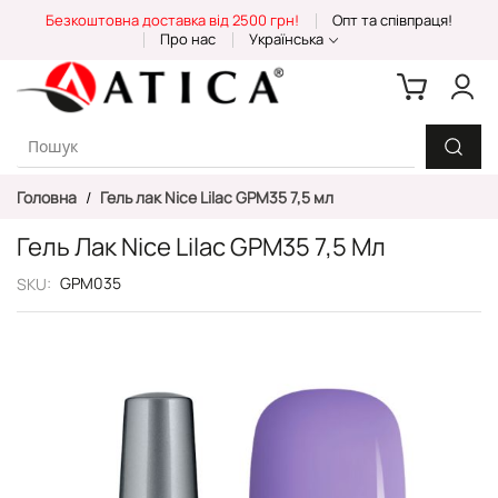
Skip
Безкоштовна доставка від 2500 грн!
Опт та співпраця!
to
Про нас
Українська
Content
Головна
Гель лак Nice Lilac GPM35 7,5 мл
Гель Лак Nice Lilac GPM35 7,5 Мл
GPM035
SKU
Перейти
до
кінця
галереї
зображень