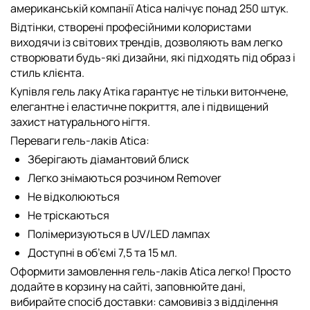
американській компанії Atica налічує понад 250 штук.
Відтінки, створені професійними колористами
виходячи із світових трендів, дозволяють вам легко
створювати будь-які дизайни, які підходять під образ і
стиль клієнта.
Купівля гель лаку Атіка гарантує не тільки витончене,
елегантне і еластичне покриття, але і підвищений
захист натурального нігтя.
Переваги гель-лаків Atica:
Зберігають діамантовий блиск
Легко знімаються розчином Remover
Не відколюються
Не тріскаються
Полімеризуються в UV/LED лампах
Доступні в об’ємі 7,5 та 15 мл.
Оформити замовлення гель-лаків Atica легко! Просто
додайте в корзину на сайті, заповнюйте дані,
вибирайте спосіб доставки: самовивіз з відділення