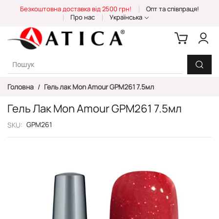
Skip
Безкоштовна доставка від 2500 грн!
Опт та співпраця!
to
Про нас
Українська
Content
Головна
Гель лак Mon Amour GPM261 7.5мл
Гель Лак Mon Amour GPM261 7.5мл
GPM261
SKU
Перейти
до
кінця
галереї
зображень