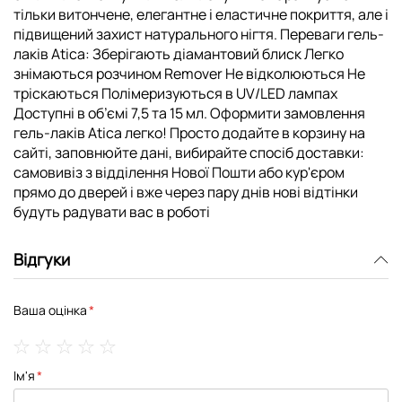
тільки витончене, елегантне і еластичне покриття, але і
підвищений захист натурального нігтя. Переваги гель-
лаків Atica: Зберігають діамантовий блиск Легко
знімаються розчином Remover Не відколюються Не
тріскаються Полімеризуються в UV/LED лампах
Доступні в об’ємі 7,5 та 15 мл. Оформити замовлення
гель-лаків Atica легко! Просто додайте в корзину на
сайті, заповнюйте дані, вибирайте спосіб доставки:
самовивіз з відділення Нової Пошти або кур'єром
прямо до дверей і вже через пару днів нові відтінки
будуть радувати вас в роботі
Відгуки
Ваша оцінка
1
2
3
4
5
Ім'я
star
stars
stars
stars
stars