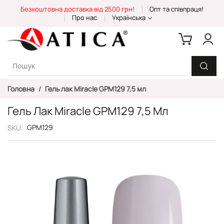
Skip
Безкоштовна доставка від 2500 грн!
Опт та співпраця!
to
Про нас
Українська
Content
Головна
Гель лак Miracle GPM129 7,5 мл
Гель Лак Miracle GPM129 7,5 Мл
GPM129
SKU
Перейти
до
кінця
галереї
зображень