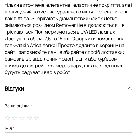
тільки витончене, елегантне і еластичне покриття, але і
підвищений захист натурального нігтя. Переваги гель-
лаків Atica: Зберігають діамантовий блиск Легко
знімаються розчином Remover Не відколюються Не
тріскаються Полімеризуються в UV/LED лампах
Доступні в об’ємі 7,5 та 15 мл. Оформити замовлення
гель-лаків Atica легко! Просто додайте в корзину на
сайті, заповнюйте дані, вибирайте спосіб доставки:
самовивіз з відділення Нової Пошти або кур'єром
прямо до дверей і вже через пару днів нові відтінки
будуть радувати вас в роботі
Відгуки
Ваша оцінка
1
2
3
4
5
Ім'я
star
stars
stars
stars
stars