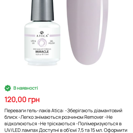
Перейти
В наявності
до
початку
120,00 грн
галереї
зображень
Переваги гель-лаків Atica: -Зберігають діамантовий
блиск -Легко знімаються розчином Remover -Не
відколюються -Не тріскаються -Полімеризуються в
UV/LED лампах Доступні в об’ємі 7,5 та 15 мл. Оформити