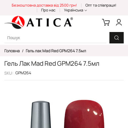
Skip
Безкоштовна доставка від 2500 грн!
Опт та співпраця!
to
Про нас
Українська
Content
Головна
Гель лак Mad Red GPM264 7.5мл
Гель Лак Mad Red GPM264 7.5мл
GPM264
SKU
Перейти
до
кінця
галереї
зображень