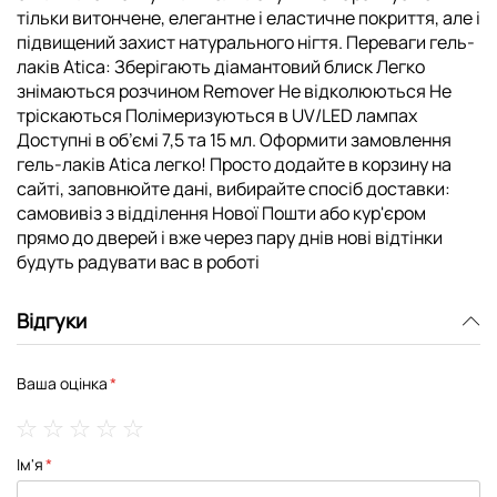
тільки витончене, елегантне і еластичне покриття, але і
підвищений захист натурального нігтя. Переваги гель-
лаків Atica: Зберігають діамантовий блиск Легко
знімаються розчином Remover Не відколюються Не
тріскаються Полімеризуються в UV/LED лампах
Доступні в об’ємі 7,5 та 15 мл. Оформити замовлення
гель-лаків Atica легко! Просто додайте в корзину на
сайті, заповнюйте дані, вибирайте спосіб доставки:
самовивіз з відділення Нової Пошти або кур'єром
прямо до дверей і вже через пару днів нові відтінки
будуть радувати вас в роботі
Відгуки
Ваша оцінка
1
2
3
4
5
Ім'я
star
stars
stars
stars
stars