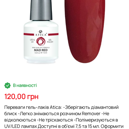
Перейти
В наявності
до
початку
120,00 грн
галереї
зображень
Переваги гель-лаків Atica: -Зберігають діамантовий
блиск -Легко знімаються розчином Remover -Не
відколюються -Не тріскаються -Полімеризуються в
UV/LED лампах Доступні в об’ємі 7,5 та 15 мл. Оформити