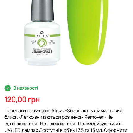
Перейти
В наявності
до
початку
120,00 грн
галереї
зображень
Переваги гель-лаків Atica: -Зберігають діамантовий
блиск -Легко знімаються розчином Remover -Не
відколюються -Не тріскаються -Полімеризуються в
UV/LED лампах Доступні в об’ємі 7,5 та 15 мл. Оформити