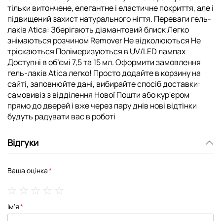
тільки витончене, елегантне і еластичне покриття, але і
підвищений захист натурального нігтя. Переваги гель-
лаків Atica: Зберігають діамантовий блиск Легко
знімаються розчином Remover Не відколюються Не
тріскаються Полімеризуються в UV/LED лампах
Доступні в об’ємі 7,5 та 15 мл. Оформити замовлення
гель-лаків Atica легко! Просто додайте в корзину на
сайті, заповнюйте дані, вибирайте спосіб доставки:
самовивіз з відділення Нової Пошти або кур'єром
прямо до дверей і вже через пару днів нові відтінки
будуть радувати вас в роботі
Відгуки
Ваша оцінка
1
2
3
4
5
Ім'я
star
stars
stars
stars
stars