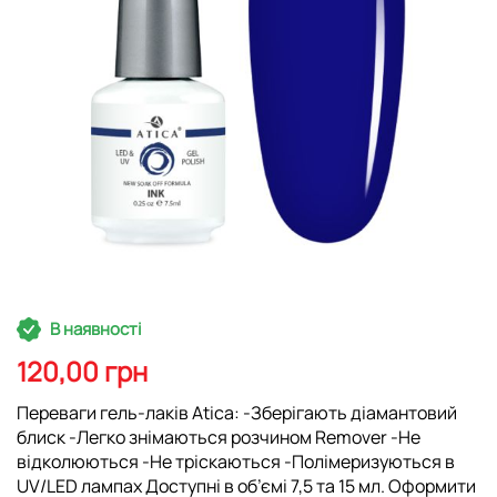
Перейти
В наявності
до
початку
120,00 грн
галереї
зображень
Переваги гель-лаків Atica: -Зберігають діамантовий
блиск -Легко знімаються розчином Remover -Не
відколюються -Не тріскаються -Полімеризуються в
UV/LED лампах Доступні в об’ємі 7,5 та 15 мл. Оформити