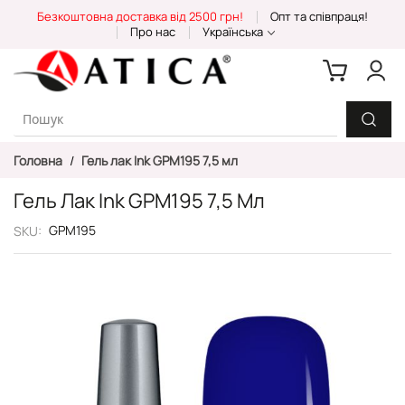
Skip
Безкоштовна доставка від 2500 грн!
Опт та співпраця!
to
Про нас
Українська
Content
Головна
Гель лак Ink GPM195 7,5 мл
Гель Лак Ink GPM195 7,5 Мл
GPM195
SKU
Перейти
до
кінця
галереї
зображень