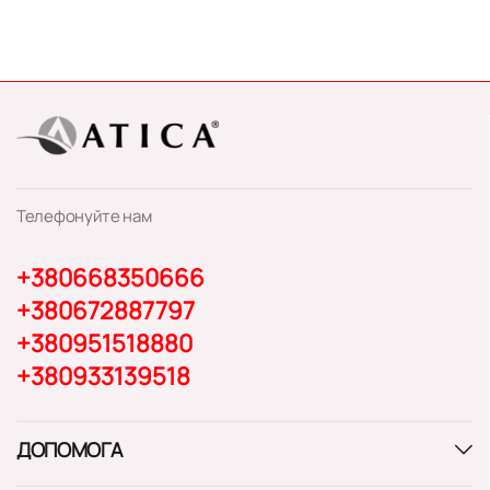
Телефонуйте нам
+380668350666
+380672887797
+380951518880
+380933139518
ДОПОМОГА