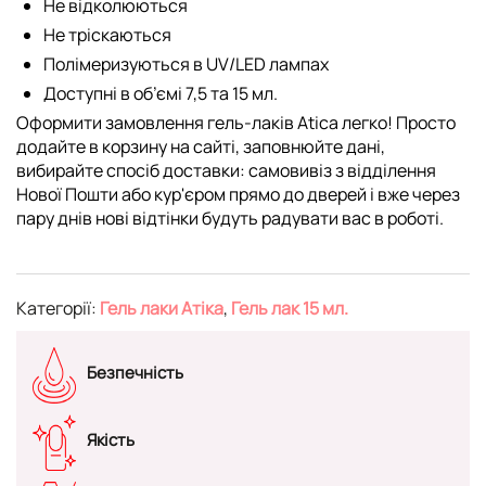
Не відколюються
Не тріскаються
Полімеризуються в UV/LED лампах
Доступні в об’ємі 7,5 та 15 мл.
Оформити замовлення гель-лаків Atica легко! Просто
додайте в корзину на сайті, заповнюйте дані,
вибирайте спосіб доставки: самовивіз з відділення
Нової Пошти або кур'єром прямо до дверей і вже через
пару днів нові відтінки будуть радувати вас в роботі.
Категорії:
Гель лаки Атіка
,
Гель лак 15 мл.
Безпечність
Якість