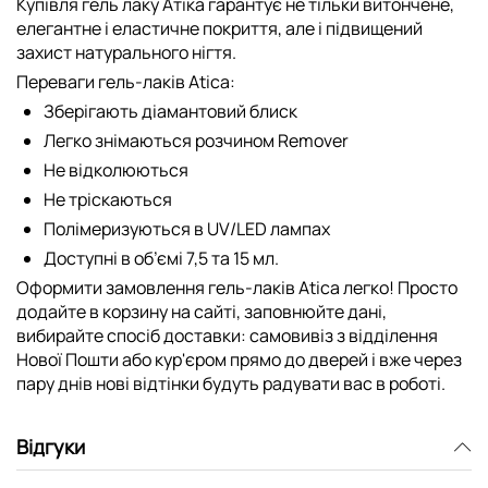
Купівля гель лаку Атіка гарантує не тільки витончене,
елегантне і еластичне покриття, але і підвищений
захист натурального нігтя.
Переваги гель-лаків Atica:
Зберігають діамантовий блиск
Легко знімаються розчином Remover
Не відколюються
Не тріскаються
Полімеризуються в UV/LED лампах
Доступні в об’ємі 7,5 та 15 мл.
Оформити замовлення гель-лаків Atica легко! Просто
додайте в корзину на сайті, заповнюйте дані,
вибирайте спосіб доставки: самовивіз з відділення
Нової Пошти або кур'єром прямо до дверей і вже через
пару днів нові відтінки будуть радувати вас в роботі.
Відгуки