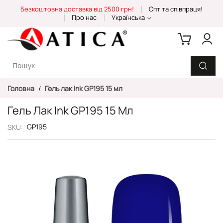
Skip
Безкоштовна доставка від 2500 грн!
Опт та співпраця!
to
Про нас
Українська
Content
Головна
Гель лак Ink GP195 15 мл
Гель Лак Ink GP195 15 Мл
GP195
SKU
Перейти
до
кінця
галереї
зображень