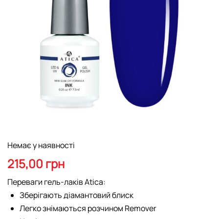
Перейти
Немає у наявності
до
початку
215,00 грн
галереї
зображень
Переваги гель-лаків Atica:
Зберігають діамантовий блиск
Легко знімаються розчином Remover