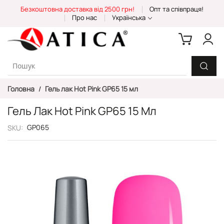
Skip
Безкоштовна доставка від 2500 грн!
Опт та співпраця!
to
Про нас
Українська
Content
Головна
Гель лак Hot Pink GP65 15 мл
Гель Лак Hot Pink GP65 15 Мл
GP065
SKU
Перейти
до
кінця
галереї
зображень