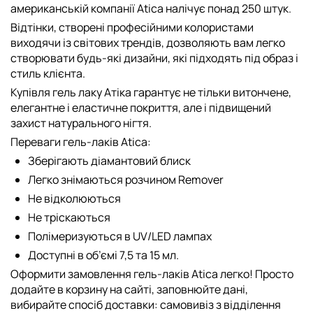
американській компанії Atica налічує понад 250 штук.
Відтінки, створені професійними колористами
виходячи із світових трендів, дозволяють вам легко
створювати будь-які дизайни, які підходять під образ і
стиль клієнта.
Купівля гель лаку Атіка гарантує не тільки витончене,
елегантне і еластичне покриття, але і підвищений
захист натурального нігтя.
Переваги гель-лаків Atica:
Зберігають діамантовий блиск
Легко знімаються розчином Remover
Не відколюються
Не тріскаються
Полімеризуються в UV/LED лампах
Доступні в об’ємі 7,5 та 15 мл.
Оформити замовлення гель-лаків Atica легко! Просто
додайте в корзину на сайті, заповнюйте дані,
вибирайте спосіб доставки: самовивіз з відділення