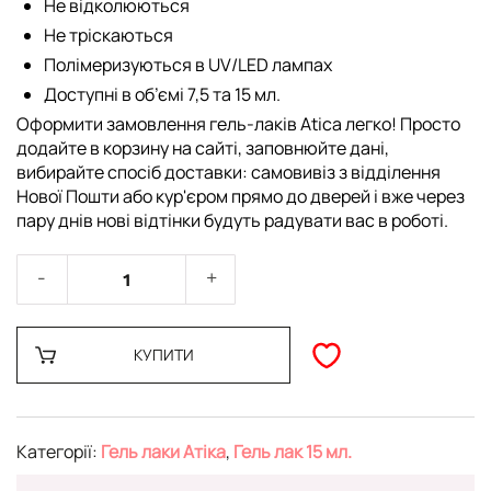
Не відколюються
Не тріскаються
Полімеризуються в UV/LED лампах
Доступні в об’ємі 7,5 та 15 мл.
Оформити замовлення гель-лаків Atica легко! Просто
додайте в корзину на сайті, заповнюйте дані,
вибирайте спосіб доставки: самовивіз з відділення
Нової Пошти або кур'єром прямо до дверей і вже через
пару днів нові відтінки будуть радувати вас в роботі.
КУПИТИ
Категорії:
Гель лаки Атіка
,
Гель лак 15 мл.