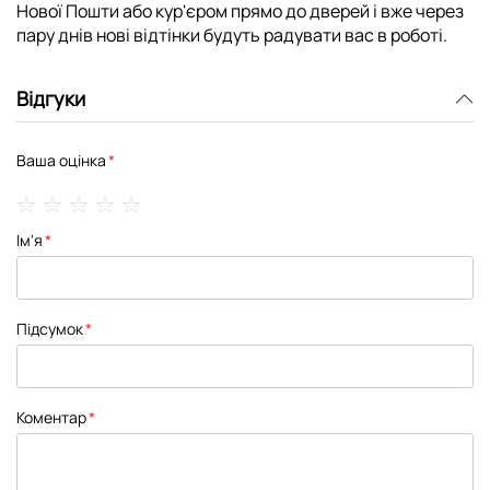
Нової Пошти або кур'єром прямо до дверей і вже через
пару днів нові відтінки будуть радувати вас в роботі.
Відгуки
Ваша оцінка
1
2
3
4
5
Ім'я
star
stars
stars
stars
stars
Підсумок
Коментар