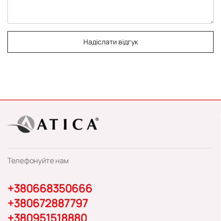
Надіслати відгук
Телефонуйте нам
+380668350666
+380672887797
+380951518880