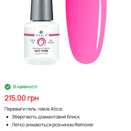
Перейти
В наявності
до
початку
215,00 грн
галереї
зображень
Переваги гель-лаків Atica:
Зберігають діамантовий блиск
Легко знімаються розчином Remover