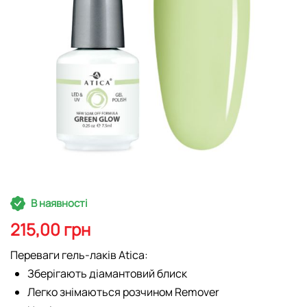
Перейти
В наявності
до
початку
215,00 грн
галереї
зображень
Переваги гель-лаків Atica:
Зберігають діамантовий блиск
Легко знімаються розчином Remover