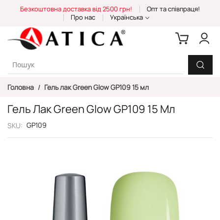
Skip
Безкоштовна доставка від 2500 грн!
Опт та співпраця!
to
Про нас
Українська
Content
Головна
Гель лак Green Glow GP109 15 мл
Гель Лак Green Glow GP109 15 Мл
GP109
SKU
Перейти
до
кінця
галереї
зображень