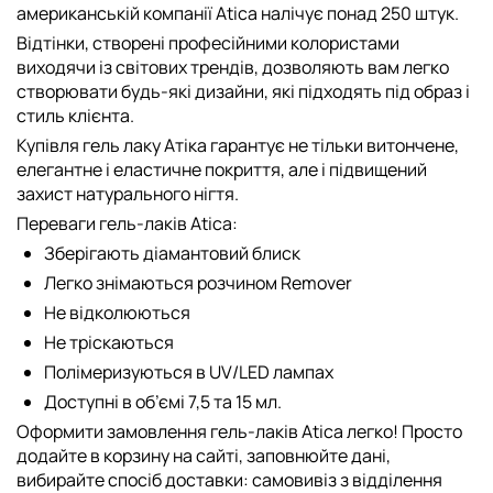
американській компанії Atica налічує понад 250 штук.
Відтінки, створені професійними колористами
виходячи із світових трендів, дозволяють вам легко
створювати будь-які дизайни, які підходять під образ і
стиль клієнта.
Купівля гель лаку Атіка гарантує не тільки витончене,
елегантне і еластичне покриття, але і підвищений
захист натурального нігтя.
Переваги гель-лаків Atica:
Зберігають діамантовий блиск
Легко знімаються розчином Remover
Не відколюються
Не тріскаються
Полімеризуються в UV/LED лампах
Доступні в об’ємі 7,5 та 15 мл.
Оформити замовлення гель-лаків Atica легко! Просто
додайте в корзину на сайті, заповнюйте дані,
вибирайте спосіб доставки: самовивіз з відділення