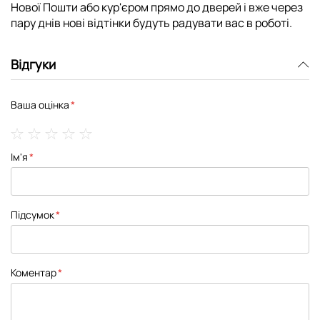
Нової Пошти або кур'єром прямо до дверей і вже через
пару днів нові відтінки будуть радувати вас в роботі.
Відгуки
Ваша оцінка
1
2
3
4
5
Ім'я
star
stars
stars
stars
stars
Підсумок
Коментар