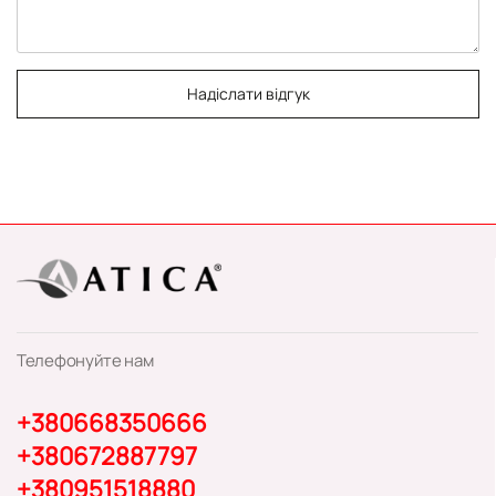
Надіслати відгук
Телефонуйте нам
+380668350666
+380672887797
+380951518880