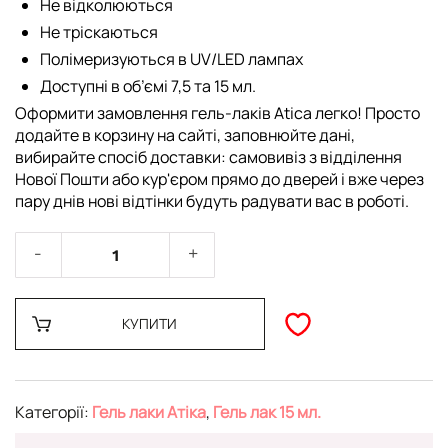
Не відколюються
Не тріскаються
Полімеризуються в UV/LED лампах
Доступні в об’ємі 7,5 та 15 мл.
Оформити замовлення гель-лаків Atica легко! Просто
додайте в корзину на сайті, заповнюйте дані,
вибирайте спосіб доставки: самовивіз з відділення
Нової Пошти або кур'єром прямо до дверей і вже через
пару днів нові відтінки будуть радувати вас в роботі.
КУПИТИ
Категорії:
Гель лаки Атіка
,
Гель лак 15 мл.