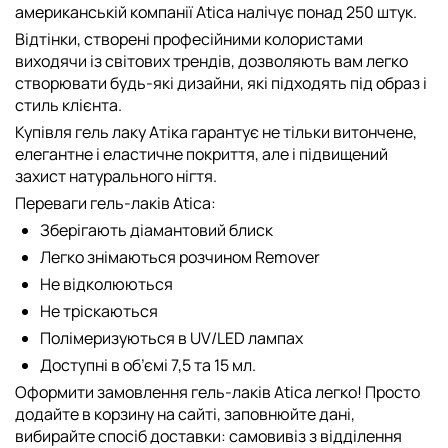
американській компанії Atica налічує понад 250 штук.
Відтінки, створені професійними колористами
виходячи із світових трендів, дозволяють вам легко
створювати будь-які дизайни, які підходять під образ і
стиль клієнта.
Купівля гель лаку Атіка гарантує не тільки витончене,
елегантне і еластичне покриття, але і підвищений
захист натурального нігтя.
Переваги гель-лаків Atica:
Зберігають діамантовий блиск
Легко знімаються розчином Remover
Не відколюються
Не тріскаються
Полімеризуються в UV/LED лампах
Доступні в об’ємі 7,5 та 15 мл.
Оформити замовлення гель-лаків Atica легко! Просто
додайте в корзину на сайті, заповнюйте дані,
вибирайте спосіб доставки: самовивіз з відділення