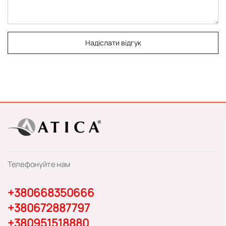
Надіслати відгук
Телефонуйте нам
+380668350666
+380672887797
+380951518880