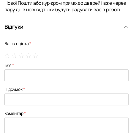
Нової Пошти або кур'єром прямо до дверей і вже через
пару днів нові відтінки будуть радувати вас в роботі.
Відгуки
Ваша оцінка
1
2
3
4
5
Ім'я
star
stars
stars
stars
stars
Підсумок
Коментар