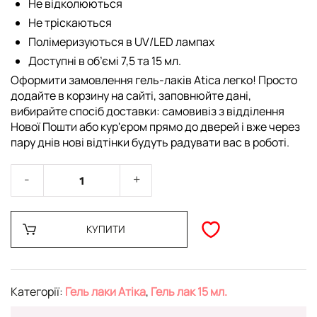
Не відколюються
Не тріскаються
Полімеризуються в UV/LED лампах
Доступні в об’ємі 7,5 та 15 мл.
Оформити замовлення гель-лаків Atica легко! Просто
додайте в корзину на сайті, заповнюйте дані,
вибирайте спосіб доставки: самовивіз з відділення
Нової Пошти або кур'єром прямо до дверей і вже через
пару днів нові відтінки будуть радувати вас в роботі.
КУПИТИ
Категорії:
Гель лаки Атіка
,
Гель лак 15 мл.