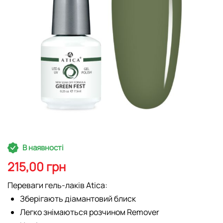
Перейти
В наявності
до
початку
215,00 грн
галереї
зображень
Переваги гель-лаків Atica:
Зберігають діамантовий блиск
Легко знімаються розчином Remover