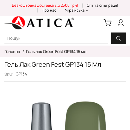
Skip
Безкоштовна доставка від 2500 грн!
Опт та співпраця!
to
Про нас
Українська
Content
Головна
Гель лак Green Fest GP134 15 мл
Гель Лак Green Fest GP134 15 Мл
GP134
SKU
Перейти
до
кінця
галереї
зображень