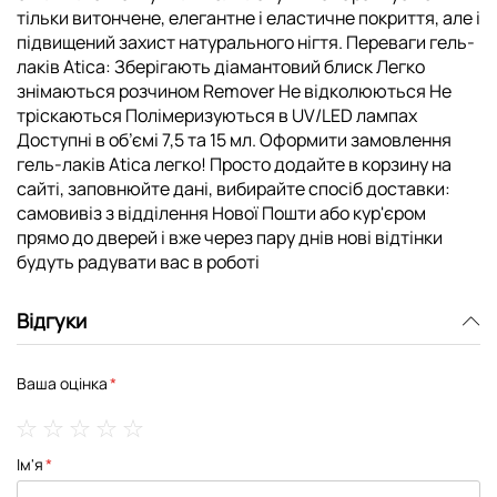
тільки витончене, елегантне і еластичне покриття, але і
підвищений захист натурального нігтя. Переваги гель-
лаків Atica: Зберігають діамантовий блиск Легко
знімаються розчином Remover Не відколюються Не
тріскаються Полімеризуються в UV/LED лампах
Доступні в об’ємі 7,5 та 15 мл. Оформити замовлення
гель-лаків Atica легко! Просто додайте в корзину на
сайті, заповнюйте дані, вибирайте спосіб доставки:
самовивіз з відділення Нової Пошти або кур'єром
прямо до дверей і вже через пару днів нові відтінки
будуть радувати вас в роботі
Відгуки
Ваша оцінка
1
2
3
4
5
Ім'я
star
stars
stars
stars
stars