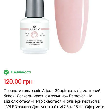
Перейти
В наявності
до
початку
120,00 грн
галереї
зображень
Переваги гель-лаків Atica: -Зберігають діамантовий
блиск -Легко знімаються розчином Remover -Не
відколюються -Не тріскаються -Полімеризуються в
UV/LED лампах Доступні в об’ємі 7,5 та 15 мл. Оформити