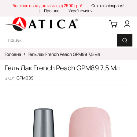
Skip
Безкоштовна доставка від 2500 грн!
Опт та співпраця!
to
Про нас
Українська
Content
Головна
Гель лак French Peach GPM89 7,5 мл
Гель Лак French Peach GPM89 7,5 Мл
GPM089
SKU
Перейти
до
кінця
галереї
зображень