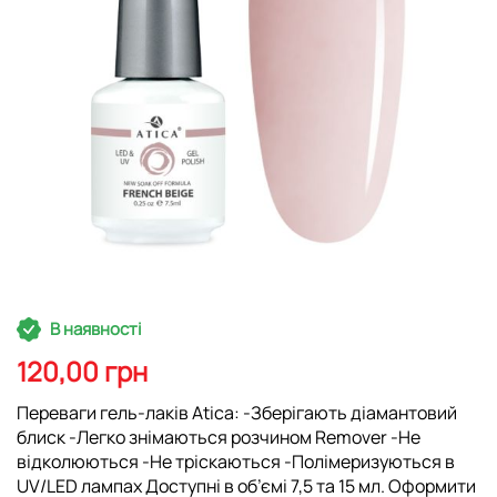
Перейти
В наявності
до
початку
120,00 грн
галереї
зображень
Переваги гель-лаків Atica: -Зберігають діамантовий
блиск -Легко знімаються розчином Remover -Не
відколюються -Не тріскаються -Полімеризуються в
UV/LED лампах Доступні в об’ємі 7,5 та 15 мл. Оформити