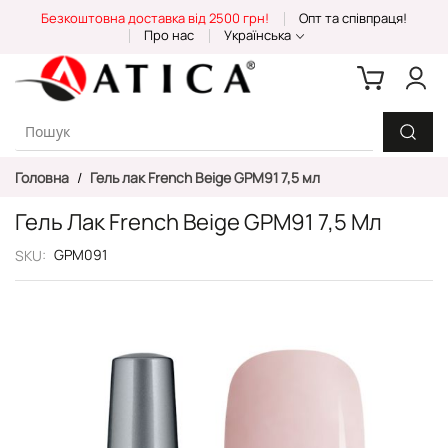
Skip
Безкоштовна доставка від 2500 грн!
Опт та співпраця!
to
Про нас
Українська
Content
Головна
Гель лак French Beige GPM91 7,5 мл
Гель Лак French Beige GPM91 7,5 Мл
GPM091
SKU
Перейти
до
кінця
галереї
зображень