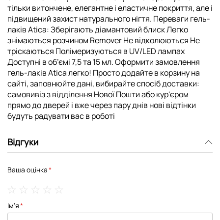
тільки витончене, елегантне і еластичне покриття, але і
підвищений захист натурального нігтя. Переваги гель-
лаків Atica: Зберігають діамантовий блиск Легко
знімаються розчином Remover Не відколюються Не
тріскаються Полімеризуються в UV/LED лампах
Доступні в об’ємі 7,5 та 15 мл. Оформити замовлення
гель-лаків Atica легко! Просто додайте в корзину на
сайті, заповнюйте дані, вибирайте спосіб доставки:
самовивіз з відділення Нової Пошти або кур'єром
прямо до дверей і вже через пару днів нові відтінки
будуть радувати вас в роботі
Відгуки
Ваша оцінка
1
2
3
4
5
Ім'я
star
stars
stars
stars
stars