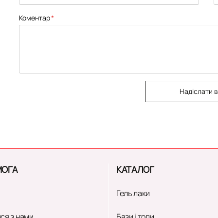
Коментар
Надіслати в
ОГА
КАТАЛОГ
Гель лаки
ся з нами
Бази і топи