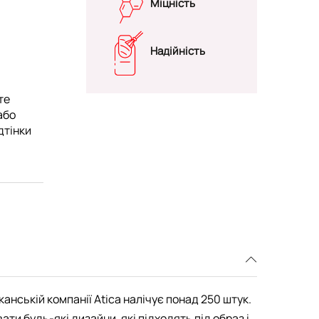
Міцність
Надійність
те
або
дтінки
канській компанії Atica налічує понад 250 штук.
и будь-які дизайни, які підходять під образ і