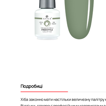
Перейти
до
початку
галереї
зображень
Подробиці
Хіба законно мати настільки величезну палітру к
Відтінки, створені професійними колористами ви