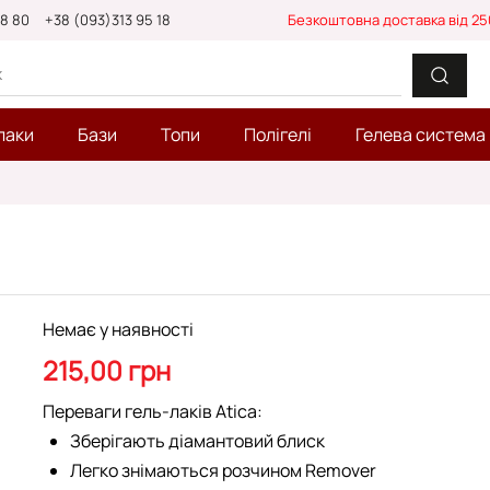
88 80
+38 (093)313 95 18
Безкоштовна доставка від 25
лаки
Бази
Топи
Полігелі
Гелева система
Немає у наявності
215,00 грн
Переваги гель-лаків Atica:
Зберігають діамантовий блиск
Легко знімаються розчином Remover