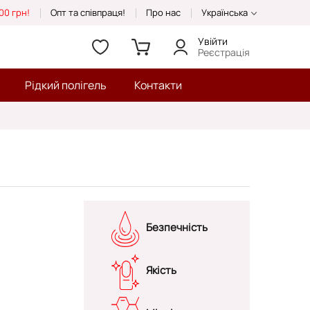
00 грн!
Опт та співпраця!
Про нас
Українська
Увійти
Реєстрація
Рідкий полігель
Контакти
Безпечність
Якість