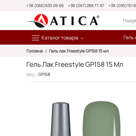
Skip
+38 (066)835 06 66
+38 (067)288 77 97
+38 (095)151 
to
Content
Гель 
Каталог товарів
Головна
Гель лак Freestyle GP158 15 мл
Гель Лак Freestyle GP158 15 Мл
GP158
SKU
Перейти
до
кінця
галереї
зображень