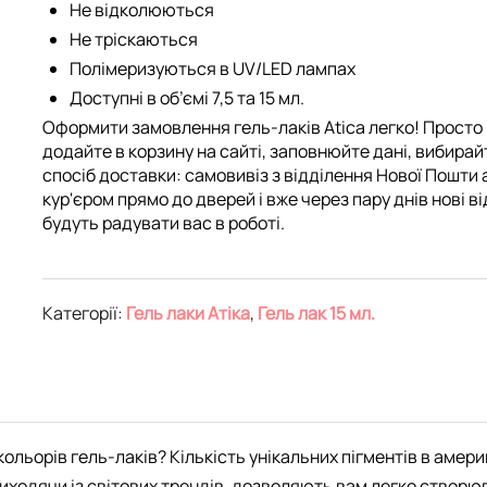
Не відколюються
Не тріскаються
Полімеризуються в UV/LED лампах
Доступні в об’ємі 7,5 та 15 мл.
Оформити замовлення гель-лаків Atica легко! Просто
додайте в корзину на сайті, заповнюйте дані, вибирай
спосіб доставки: самовивіз з відділення Нової Пошти 
кур'єром прямо до дверей і вже через пару днів нові ві
будуть радувати вас в роботі.
Категорії:
Гель лаки Атіка
,
Гель лак 15 мл.
ольорів гель-лаків? Кількість унікальних пігментів в амери
ходячи із світових трендів, дозволяють вам легко створюват