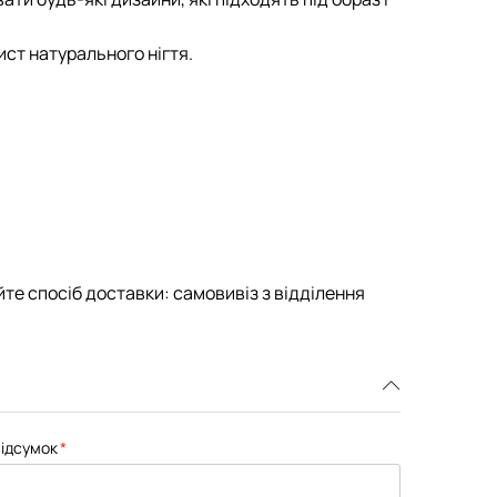
ист натурального нігтя.
те спосіб доставки: самовивіз з відділення
ідсумок