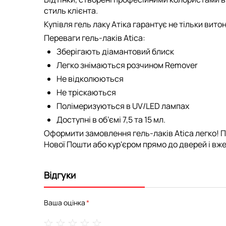
стиль клієнта.
Купівля гель лаку Атіка гарантує не тільки вито
Переваги гель-лаків Atica:
Зберігають діамантовий блиск
Легко знімаються розчином Remover
Не відколюються
Не тріскаються
Полімеризуються в UV/LED лампах
Доступні в об’ємі 7,5 та 15 мл.
Оформити замовлення гель-лаків Atica легко! П
Нової Пошти або кур'єром прямо до дверей і вже 
Відгуки
Ваша оцінка